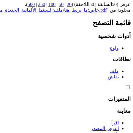
عرض (50السابقة | 50اللاحقة) (
20
|
50
|
100
|
250
|
500
).
مجلوبة من "
https://genderiyya.xyz/wiki/خاص:ما_يربط_هنا/ملف:السينما_الألمانية_الجديدة_من_وجهة_نظر_نسوية.pdf
قائمة التصفح
أدوات شخصية
ولوج
نطاقات
ملف
نقاش
المتغيرات
معاينة
اقرأ
اعرض المصدر