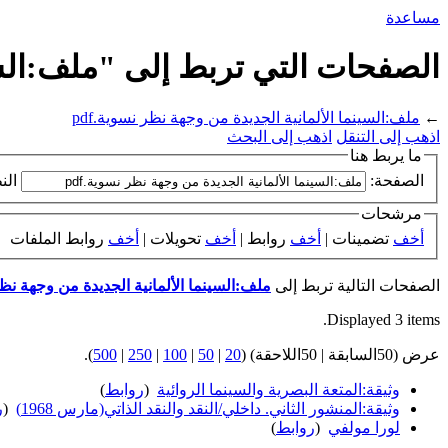
مساعدة
الصفحات التي تربط إلى "ملف:السينم
←
ملف:السينما الألمانية الجديدة من وجهة نظر نسوية.pdf
اذهب إلى التنقل
اذهب إلى البحث
ما يربط هنا
الصفحة:
الن
مرشحات
أخف
تضمينات |
أخف
روابط |
أخف
تحويلات |
أخف
روابط الملفات
الصفحات التالية تربط إلى
ملف:السينما الألمانية الجديدة من وجهة نظر ن
Displayed 3 items.
عرض (50السابقة | 50اللاحقة) (
20
|
50
|
100
|
250
|
500
).
وثيقة:المتعة البصرية والسينما الروائية
‏
(
روابط
)
وثيقة:المنشور الثاني. داخلي/النقد والنقد الذاتي(مارس 1968)
‏
(
ر
لورا مولفي
‏
(
روابط
)