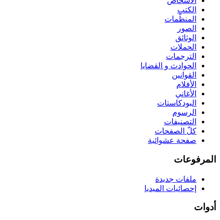
الأشخاص
الكتب
المنظّمات
الصور
الوثائق
الحملات
الترجمات
الحوادث و القضايا
القوانين
الأفلام
الأغاني
البودكاستات
الرسوم
التصنيفات
كلّ الصفحات
صفحة عشوائية
المرفوعات
ملفات جديدة
إحصائيات الميديا
أدوات