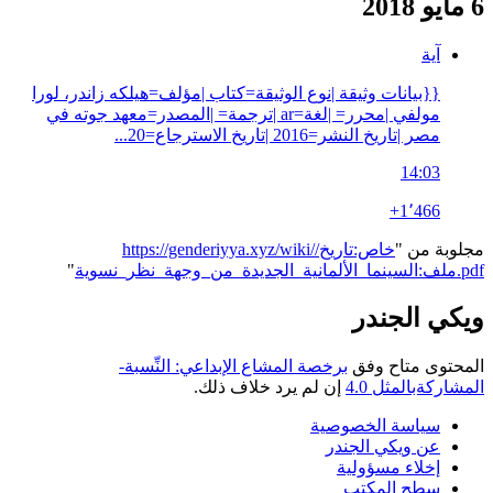
6 مايو 2018
آية
{{بيانات وثيقة |نوع الوثيقة=كتاب |مؤلف=هيلكه زاندر، لورا
مولفي |محرر= |لغة=ar |ترجمة= |المصدر=معهد جوته في
مصر |تاريخ النشر=2016 |تاريخ الاسترجاع=20...
14:03
+1٬466
مجلوبة من "
https://genderiyya.xyz/wiki/خاص:تاريخ/
ملف:السينما_الألمانية_الجديدة_من_وجهة_نظر_نسوية.pdf
"
ويكي الجندر
المحتوى متاح وفق
برخصة المشاع الإبداعي: النِّسبة-
المشاركةبالمثل 4.0
إن لم يرد خلاف ذلك.
سياسة الخصوصية
عن ويكي الجندر
إخلاء مسؤولية
سطح المكتب