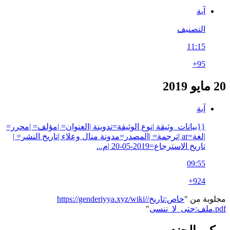
آية
التصنيف
11:15
+95
20 مايو 2019
آية
{{بيانات_وثيقة |نوع الوثيقة=تدوينة |العنوان= |مؤلف= |محرر=
|لغة=ar |ترجمة= |المصدر=مدونة منال وعلاء |تاريخ النشر= |
تاريخ الاسترجاع=2019-05-20 |م...
09:55
+924
مجلوبة من "
https://genderiyya.xyz/wiki/خاص:تاريخ/
ملف:حتى_لا_ننسى.pdf
"