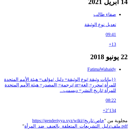
14 أبريل 2021
صفاء طالب
تعديل نوع الوثيقة
09:41
+13
22 يونيو 2018
FatimaWahaidy
{{بيانات وثيقة |نوع الوثيقة= دليل |مؤلف= هيئة الأمم المتحدة
للمرأة |محرر= |لغة=ar |ترجمة= |المصدر= هيئة الأمم المتحدة
للمرأة |تاريخ النشر= ديسمب...
08:22
+2٬134
مجلوبة من "
https://genderiyya.xyz/wiki/خاص:تاريخ/
ملف:دليل_التشريعات_المتعلقة_بالعنف_ضد_المرأة.pdf
"