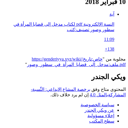
10 فبراير 2018
آية
النسة الإلكترونية pdf لكتاب مدخل إلى قضايا المرأة في
سطور وصور تصنيف:كتب
11:09
+138
مجلوبة من "
https://genderiyya.xyz/wiki/خاص:تاريخ/
ملف:مدخل_إلى_قضايا_المرأة_في_سطور_وصور.pdf
"
ويكي الجندر
المحتوى متاح وفق
برخصة المشاع الإبداعي: النِّسبة-
المشاركةبالمثل 4.0
إن لم يرد خلاف ذلك.
سياسة الخصوصية
عن ويكي الجندر
إخلاء مسؤولية
سطح المكتب