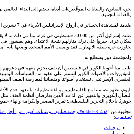
نحن، الفنانون والفنانات الموقّعين/ات أدناه، ننضم إلى النداء العالمي
والعدالة للجميع.
صُدمنا لمشاهدة الخسائر في أرواح الإسرائيليين الأبرياء في 7 تشرين الأول/أكتوبر، ودمرنا، ودُعينا إلى المبادرة، ومن ثم إلى مشاهدة إسرائيل تشن هجومها على المدنيين الأبرياء في غزة كل يوم منذ ذلك الحين.
سكان غزة، أُجبروا على ترك منازلهم نتيجة الاعتداء. وهم يعيشون في ملا
تجاوزت غزة نقطة الانهيار ــ فقد وصفت الأمم المتحدة وضعها بأنه "مر
ولمجتمعنا دور يضطلع به.
طلب منا أخوتنا الكوير في فلسطين أن نقف بحزم معهم في دعوتهم إلى
المؤدين/ات والأصوات الكوير للتستر على عقود من السياسات اليميني
العنصري الإسرائيلي. نستخدم أصواتنا ومنصاتنا لمعارضة العنف المم
اليوم، نظهر تضامننا مع الفلسطينيين والفلسطينيات بالتعهد بعدم الأد
النضال الكويري والتعبير عن الذات، الذين يعارضان أنظمة العنف مثل ال
جوهريًا بأحلام التحرير الفلسطيني: تقرير المصير والكرامة وإنهاء ج
مجلوبة من "
https://genderiyya.xyz/mw/index.php?title=ترجمة:فنانون_وفنانات_كوير_من_أجل_فلسطين&oldid=31452
تصنيفات
:
ترجمات
بيانات