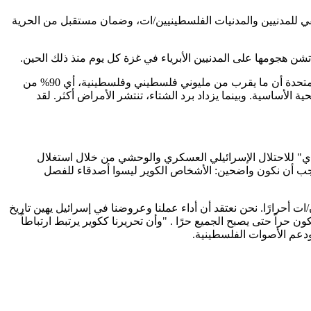
التعسفي للمدنيين والمدنيات الفلسطينيين/ات، وضمان مستقبل من الحرية
قتلت إسرائيل أكثر من 000 20 فلسطيني في غزة، بما في ذلك ما لا يقل عن 700 7 طفل، في الشهرين الماضيين وحدهما. تفيد تقارير الأمم المتحدة أن ما يقرب من مليوني فلسطيني وفلسطينية، أي 90% من
 الأساسية. وبينما يزداد برد الشتاء، تنتشر الأمراض أكثر. لقد
دي" للاحتلال الإسرائيلي العسكري والوحشي من خلال استغلال
يجب أن نكون واضحين: الأشخاص الكوير ليسوا أصدقاء للفصل
ت أحرارًا. نحن نعتقد أن أداء عملنا وعروضنا في إسرائيل يهين تاريخ
 حراً حتى يصبح الجميع حرًا . "وأن تحريرنا ككوير يرتبط ارتباطاً
ودعم الأصوات الفلسطينية.