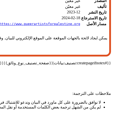
المصدر
غير معيّن
تأليف
غير معيّن
2023-12
تاريخ النشر
2024-02-18
تاريخ الاسترجاع
مسار الأصل
https://www.queerartistsforpalestine.org/
يمكن ايجاد لائحة بالجهات الموقعة على الموقع الإلكتروني للبيان. وقد وقع البيان حتى تاريخ النشر
{{#createpageifnotex:تصنيف:بيانات|{{صفحة_تصنيف_نوع_وثائق}}}}
ملاحظات على الترجمة:
لا نوافق بالضرورة على كل ماورد في البيان وندعو للاشتباك ف
لم يكن من الشهل ترجمة بعض الكلمات المستخدمة أو نقل المعنى 