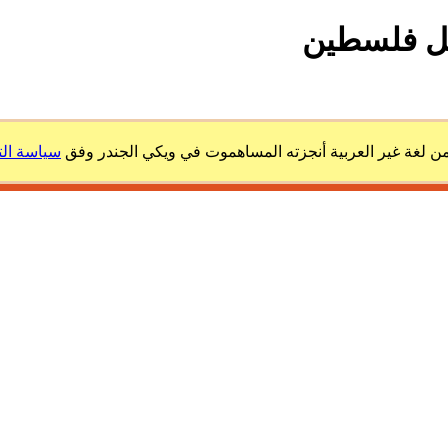
جل فلسطين
 لغة غير العربية أنجزته المساهموت في ويكي الجندر وفق
سياسة ال