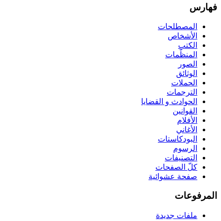
فهارس
المصطلحات
الأشخاص
الكتب
المنظّمات
الصور
الوثائق
الحملات
الترجمات
الحوادث و القضايا
القوانين
الأفلام
الأغاني
البودكاستات
الرسوم
التصنيفات
كلّ الصفحات
صفحة عشوائية
المرفوعات
ملفات جديدة