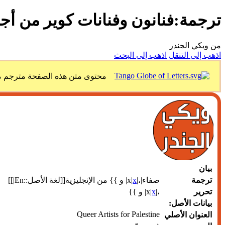
ترجمة:فنانون وفنانات كوير من أ
من ويكي الجندر
اذهب إلى التنقل
اذهب إلى البحث
محتوى متن هذه الصفحة مترجم من
بيان
ترجمة
صفاء|،|x|
x
| و }} من الإنجليزية[[لغة الأصل::En|]]
تحرير
،|x|
x
| و }}
بيانات الأصل:
Queer Artists for Palestine
العنوان الأصلي