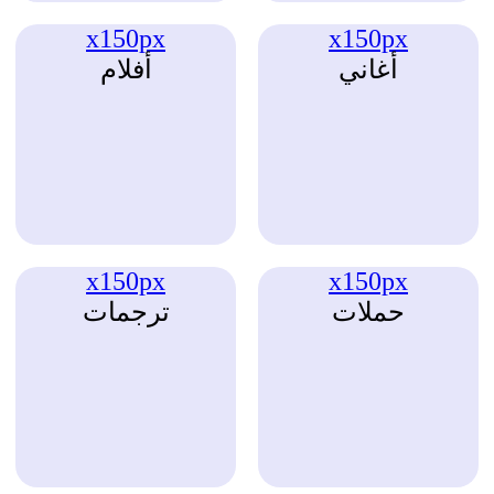
x150px
x150px
أغاني
أفلام
x150px
x150px
حملات
ترجمات