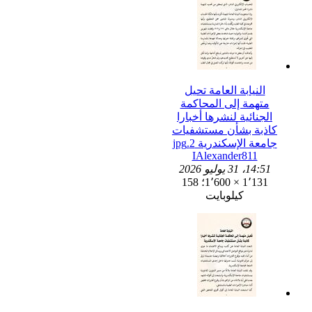
النيابة العامة تحيل
متهمة إلى المحاكمة
الجنائية لنشرها أخبارا
كاذبة بشأن مستشفيات
جامعة الإسكندرية 2.jpg
IAlexander811
14:51، 31 يوليو 2026
1٬131 × 1٬600؛ 158
كيلوبايت