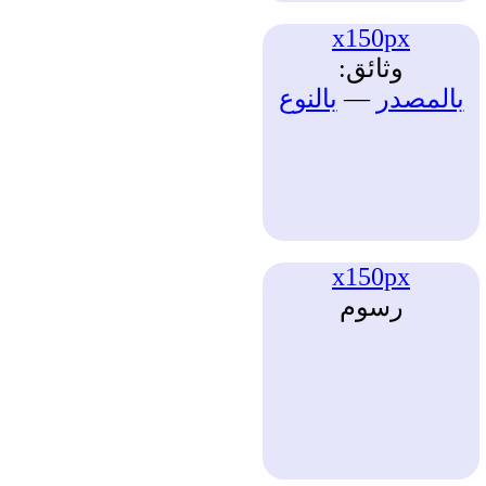
x150px
وثائق:
بالمصدر
—
بالنوع
x150px
رسوم