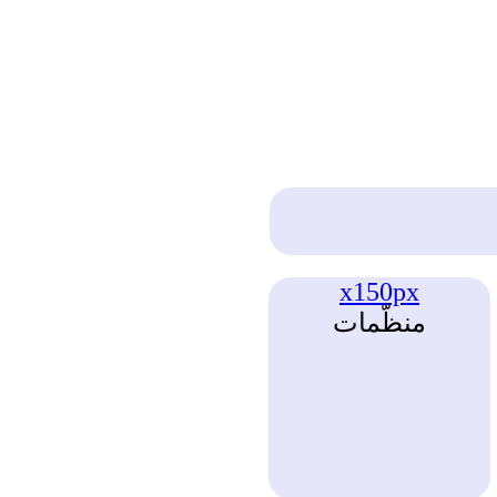
x150px
منظّمات