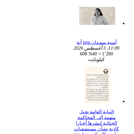
أمنية سويدان.png
آية
11:09، 3 أغسطس 2026
1٬280 × 640؛ 608
كيلوبايت
النيابة العامة تحيل
متهمة إلى المحاكمة
الجنائية لنشرها أخبارا
كاذبة بشأن مستشفيات