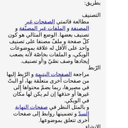
بطريق:
التصنيف
مطالعة قائمتي
الصفحات غير
المصنفة
و
الملفات غير المصنّفة
و
تصنيف بعضها. الوضع المثالي هو كون
كلّ صفحة و ملفّ مصنفا على تصنيف
واحد على الأقل له علاقة بموضوعات
الويكي، و الملفات بخاصّة لأنه يصعب
إيجادها وصف نصّيّ و\أو تصنيف.
الرّبط
مراجعة
الصفحات اليتيمة
و الرّبط إليها
من صفحات أخرى متعلّقة بها، أو البتّ
في مصيرها، ربما بضمّ محتواها إلى
غيرها أو حذفها إن لم يكن لها مكان
في الويكي.
و بالمثل النظر في
صفحات النهاية
السدّ
و تضمينها روابط إلى صفحات
أخرى تتعلق بموضوعها.
الإنشاء