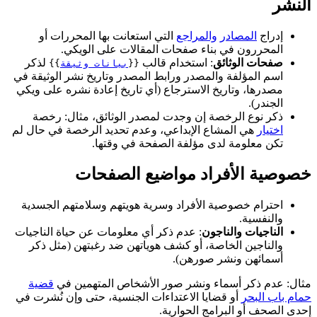
النشر
إدراج
المصادر
والمراجع
التي استعانت بها المحررات أو
المحررون في بناء صفحات المقالات على الويكي.
صفحات الوثائق
: استخدام قالب
لذكر
{{
بيانات وثيقة
}}
اسم المؤلفة والمصدر ورابط المصدر وتاريخ نشر الوثيقة في
مصدرها، وتاريخ الاسترجاع (أي تاريخ إعادة نشره على ويكي
الجندر).
ذكر نوع الرخصة إن وجدت لمصدر الوثائق، مثال: رخصة
اختيار
هي المشاع الإبداعي، وعدم تحديد الرخصة في حال لم
تكن معلومة لدى مؤلفة الصفحة في وقتها.
خصوصية الأفراد مواضيع الصفحات
احترام خصوصية الأفراد وسرية هويتهم وسلامتهم الجسدية
والنفسية.
الناجيات والناجون
: عدم ذكر أي معلومات عن حياة الناجيات
والناجين الخاصة، أو كشف هوياتهن ضد رغبتهن (مثل ذكر
أسمائهن ونشر صورهن).
مثال: عدم ذكر أسماء ونشر صور الأشخاص المتهمين في
قضية
حمام باب البحر
أو قضايا الاعتداءات الجنسية، حتى وإن نُشرت في
إحدى الصحف أو البرامج الحوارية.