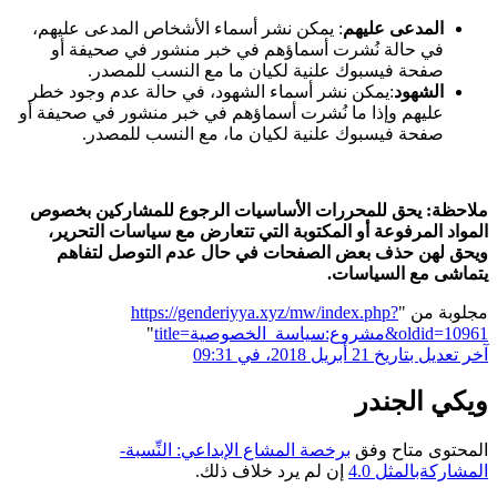
المدعى عليهم
: يمكن نشر أسماء الأشخاص المدعى عليهم،
في حالة نُشرت أسماؤهم في خبر منشور في صحيفة أو
صفحة فيسبوك علنية لكيان ما مع النسب للمصدر.
الشهود
:يمكن نشر أسماء الشهود، في حالة عدم وجود خطر
عليهم وإذا ما نُشرت أسماؤهم في خبر منشور في صحيفة أو
صفحة فيسبوك علنية لكيان ما، مع النسب للمصدر.
ملاحظة: يحق للمحررات الأساسيات الرجوع للمشاركين بخصوص
المواد المرفوعة أو المكتوبة التي تتعارض مع سياسات التحرير،
ويحق لهن حذف بعض الصفحات في حال عدم التوصل لتفاهم
يتماشى مع السياسات.
مجلوبة من "
https://genderiyya.xyz/mw/index.php?
title=مشروع:سياسة_الخصوصية&oldid=10961
"
آخر تعديل بتاريخ 21 أبريل 2018، في 09:31
ويكي الجندر
المحتوى متاح وفق
برخصة المشاع الإبداعي: النِّسبة-
المشاركةبالمثل 4.0
إن لم يرد خلاف ذلك.