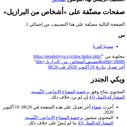
صفحات مصنّفة على «أشخاص من البرازيل»
الصفحة التالية مصنّفة على هذا التصنيف، من إجمالي 1.
س
سونيا كوريا
مجلوبة من "
https://genderiyya.xyz/mw/index.php?
title=تصنيف:أشخاص_من_البرازيل&oldid=28086
"
آخر تعديل بتاريخ 19 أكتوبر 2020، في 08:26
ويكي الجندر
المحتوى متاح وفق
برخصة المشاع الإبداعي: النِّسبة-
المشاركةبالمثل 4.0
إن لم يرد خلاف ذلك.
أجرت
صفاء
آخر تعديل على هذه الصفحة في 08:26، 19 أكتوبر
2020.
المحتوى منشور
برخصة المشاع الإبداعي: النِّسبة-
المشاركةبالمثل 4.0
ما لم يُنصّ على خلاف ذلك.