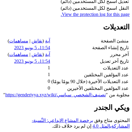
تعديل
اسمح لكل المستخدمين (دائم)
النقل
اسمح لكل المستخدمين (دائم)
View the protection log for this page.
التعديلات
منشئ الصفحة
آية
(
نقاش
|
مساهمات
)
تاريخ إنشاء الصفحة
11:54، 5 يونيو 2023
آخر محرر
آية
(
نقاش
|
مساهمات
)
تاريخ آخر تعديل
11:54، 5 يونيو 2023
1
عدد التعديلات
1
عدد المؤلفين المختلفين
0
عدد التعديلات الأخيرة (خلال 90 يومًا يومًا)
0
عدد المؤلفين المختلفين الأخيرين
مجلوبة من "
https://genderiyya.xyz/wiki/تصنيف:الشخصي_سياسي
"
ويكي الجندر
المحتوى متاح وفق
برخصة المشاع الإبداعي: النِّسبة-
المشاركةبالمثل 4.0
إن لم يرد خلاف ذلك.