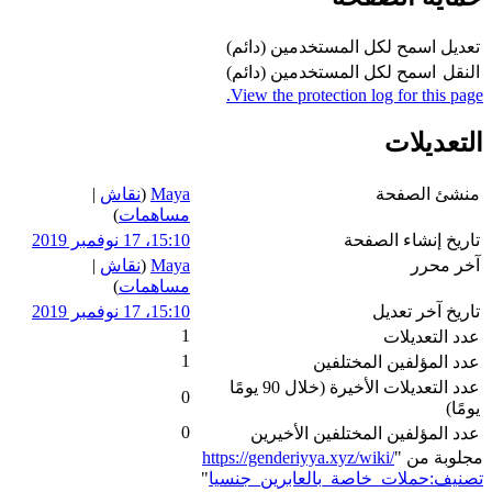
تعديل
اسمح لكل المستخدمين (دائم)
النقل
اسمح لكل المستخدمين (دائم)
View the protection log for this page.
التعديلات
منشئ الصفحة
Maya
(
نقاش
|
مساهمات
)
تاريخ إنشاء الصفحة
15:10، 17 نوفمبر 2019
آخر محرر
Maya
(
نقاش
|
مساهمات
)
تاريخ آخر تعديل
15:10، 17 نوفمبر 2019
1
عدد التعديلات
1
عدد المؤلفين المختلفين
عدد التعديلات الأخيرة (خلال 90 يومًا
0
يومًا)
0
عدد المؤلفين المختلفين الأخيرين
مجلوبة من "
https://genderiyya.xyz/wiki/
تصنيف:حملات_خاصة_بالعابرين_جنسيا
"