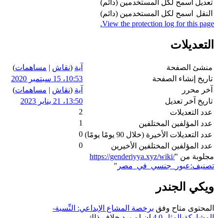
تعديل
اسمح لكل المستخدمين (دائم)
النقل
اسمح لكل المستخدمين (دائم)
View the protection log for this page.
التعديلات
منشئ الصفحة
آية
(
نقاش
|
مساهمات
)
تاريخ إنشاء الصفحة
10:53، 15 سبتمبر 2020
آخر محرر
آية
(
نقاش
|
مساهمات
)
تاريخ آخر تعديل
13:50، 21 يناير 2023
2
عدد التعديلات
1
عدد المؤلفين المختلفين
0
عدد التعديلات الأخيرة (خلال 90 يومًا يومًا)
0
عدد المؤلفين المختلفين الأخيرين
مجلوبة من "
https://genderiyya.xyz/wiki/
تصنيف:عبور_جنسي_في_مصر
"
ويكي الجندر
المحتوى متاح وفق
برخصة المشاع الإبداعي: النِّسبة-
المشاركةبالمثل 4.0
إن لم يرد خلاف ذلك.