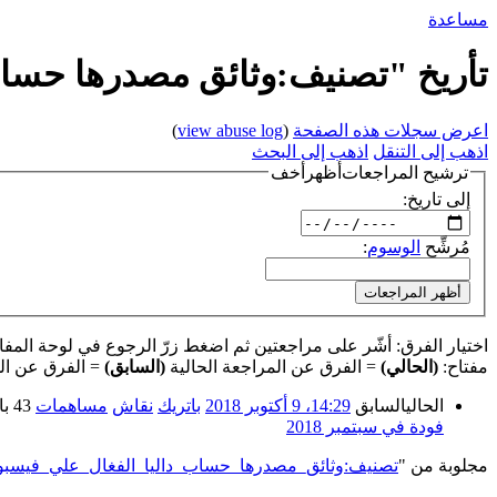
مساعدة
تأريخ "تصنيف:وثائق مصدرها حساب
اعرض سجلات هذه الصفحة
(
view abuse log
)
اذهب إلى التنقل
اذهب إلى البحث
ترشيح المراجعات
أظهر
أخف
إلى تاريخ:
مُرشِّح
الوسوم
:
أظهر المراجعات
اختيار الفرق: أشّر على مراجعتين ثم اضغط زرّ الرجوع في لوحة المفاتيح
مفتاح:
(الحالي)
= الفرق عن المراجعة الحالية
(السابق)
= الفرق عن ال
الحالي
السابق
14:29، 9 أكتوبر 2018
‏
باتريك
نقاش
مساهمات
‏
43 بايت
فودة في سبتمبر 2018
مجلوبة من "
https://genderiyya.xyz/wiki/تصنيف:وثائق_مصدرها_حساب_داليا_الفغال_علي_فيس