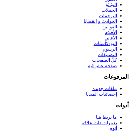
الوثائق
الحملات
الترجمات
الحوادث و القضايا
القوانين
الأفلام
الأغاني
البودكاستات
الرسوم
التصنيفات
كلّ الصفحات
صفحة عشوائية
المرفوعات
ملفات جديدة
إحصائيات الميديا
أدوات
ما يربط هنا
تغييرات ذات علاقة
أتوم