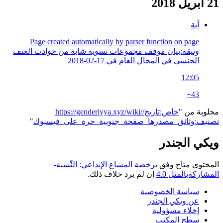
21 أبريل 2018
آية
Page created automatically by parser function on page
وثيقة:بيان موقف مجموعات نسوية شابة من حوادث العنف
الجنسي في المجال العام في 17-02-2018
12:05
+43
مجلوبة من "
https://genderiyya.xyz/wiki/خاص:تاريخ/
تصنيف:وثائق_مصدرها_صفحة_جنوبية_حرة_على_فيسبوك
"
ويكي الجندر
المحتوى متاح وفق
برخصة المشاع الإبداعي: النِّسبة-
المشاركةبالمثل 4.0
إن لم يرد خلاف ذلك.
سياسة الخصوصية
عن ويكي الجندر
إخلاء مسؤولية
سطح المكتب