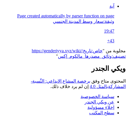
آية
Page created automatically by parser function on page
وثيقة:سعار وسط المدينة الجنسي
19:47
+43
مجلوبة من "
https://genderiyya.xyz/wiki/خاص:تاريخ/
تصنيف:وثائق_مصدرها_مالكوم_إكس
"
ويكي الجندر
المحتوى متاح وفق
برخصة المشاع الإبداعي: النِّسبة-
المشاركةبالمثل 4.0
إن لم يرد خلاف ذلك.
سياسة الخصوصية
عن ويكي الجندر
إخلاء مسؤولية
سطح المكتب