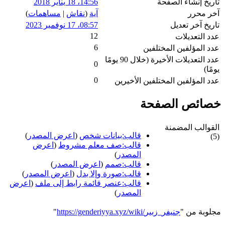
تاريخ إنشاء الصفحة
14:56، 18 يناير 2018
آخر محرر
آية
(
نقاش
|
مساهمات
)
تاريخ آخر تعديل
08:57، 17 نوفمبر 2023
12
عدد التعديلات
6
عدد المؤلفين المختلفين
عدد التعديلات الأخيرة (خلال 90 يومًا
0
يومًا)
0
عدد المؤلفين المختلفين الأخيرين
خصائص الصفحة
القوالب المضمنة
قالب:بيانات شخص
(
اعرض المصدر
)
(5)
قالب:صف معلم مشروط
(
اعرض
المصدر
)
قالب:صمم
(
اعرض المصدر
)
قالب:صورة وإلا بدل
(
اعرض المصدر
)
قالب:عنصر قائمة رابط إلى ملف
(
اعرض
المصدر
)
مجلوبة من "
https://genderiyya.xyz/wiki/جنيفر_زبير
"