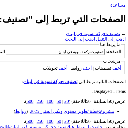
مساعدة
الصفحات التي تربط إلى "تصنيف:ح
←
تصنيف:حركة نسوية في لبنان
اذهب إلى التنقل
اذهب إلى البحث
ما يربط هنا
الصفحة:
الن
مرشحات
أخف
تضمينات |
أخف
روابط |
أخف
تحويلات
الصفحات التالية تربط إلى
تصنيف:حركة نسوية في لبنان
:
Displayed 1 items.
عرض (50السابقة | 50اللاحقة) (
20
|
50
|
100
|
250
|
500
).
مشروع:خطة تطوير محتوى ويكي الجندر 2025
‏
(
روابط
)
عرض (50السابقة | 50اللاحقة) (
20
|
50
|
100
|
250
|
500
).
مجلوبة من "
https://genderiyya.xyz/wiki/خاص:ما_يربط_هنا/تصنيف:حركة_نسوية_في_لبنان