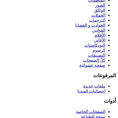
المنظّمات
الصور
الوثائق
الحملات
الترجمات
الحوادث و القضايا
القوانين
الأفلام
الأغاني
البودكاستات
الرسوم
التصنيفات
كلّ الصفحات
صفحة عشوائية
المرفوعات
ملفات جديدة
إحصائيات الميديا
أدوات
الصفحات الخاصة
نسخة للطباعة