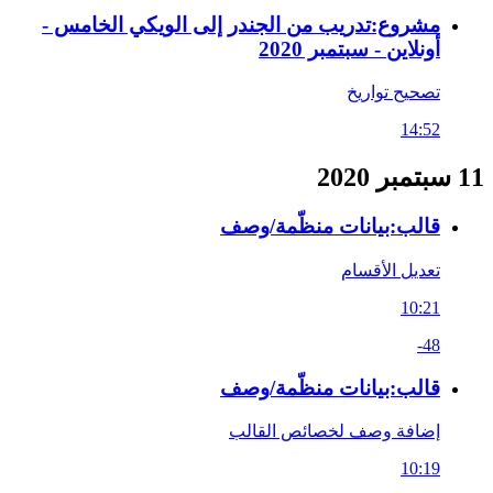
مشروع:تدريب من الجندر إلى الويكي الخامس -
أونلاين - سبتمبر 2020
تصحيح تواريخ
14:52
11 سبتمبر 2020
قالب:بيانات منظّمة/وصف
تعديل الأقسام
10:21
-48
قالب:بيانات منظّمة/وصف
إضافة وصف لخصائص القالب
10:19