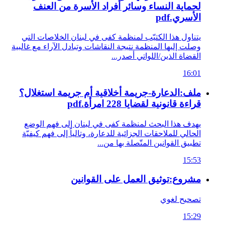
لحماية النساء وسائر أفراد الأسرة من العنف
الأسري.pdf
يتناول هذا الكتيّب لمنظمة كفى في لبنان الخلاصات التي
وصلت إليها المنظمة نتيجة النقاشات وتبادل الآراء مع غالبية
القضاة الذين/اللواتي أصدر...
16:01
ملف:الدعارة-جريمة أخلاقية أم جريمة استغلال؟
قراءة قانونية لقضايا 228 امرأة.pdf
يهدف هذا البحث لمنظمة كفى في لبنان إلى فهم الوضع
الحالي للملاحقات الجزائية للدعارة، وتالياً إلى فهم كيفيّة
تطبيق القوانين المتّصلة بها من...
15:53
مشروع:توثيق العمل على القوانين
تصحيح لغوي
15:29