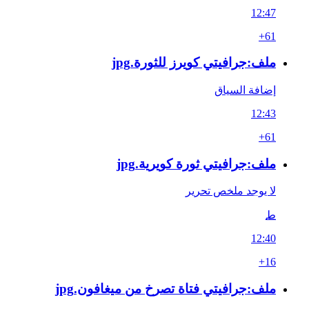
12:47
+61
ملف:جرافيتي كويرز للثورة.jpg
إضافة السياق
12:43
+61
ملف:جرافيتي ثورة كويرية.jpg
لا يوجد ملخص تحرير
ط
12:40
+16
ملف:جرافيتي فتاة تصرخ من ميغافون.jpg