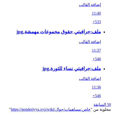
إضافة القالب
11:40
+533
ملف:جرافيتي حقوق مجموعات مهمشة.jpg
إضافة القالب
11:37
+546
ملف:جرافيتي نساء للثورة.jpg
إضافة القالب
11:36
+546
50 السابقة
مجلوبة من "
https://genderiyya.xyz/wiki/خاص:مساهمات/جوال
"