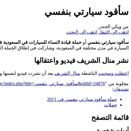
سأقود سيارتي بنفسي
من ويكي الجندر
اذهب إلى التنقل
اذهب إلى البحث
سأقود سيارتي بنفسي
أو
حملة قيادة النساء للسيارات في السعودية في 11
السيارة في مدن مختلفة في السعودية، وشاركت في إطلاق الحملة ا
نشر منال الشريف فيديو واعتقالها
اعتقلت وسجنت
الناشطة
منال الشريف
بعد أن نشرت فيديو لنفسها وه
مجلوبة من "
https://genderiyya.xyz/mw/index.php?title=سأقود_سيارتي_بنفسي&oldid=24876
تصنيفان
:
حملة سأقود سيارتي بنفسي في 2011
حملات
قائمة التصفح
أدوات شخصية