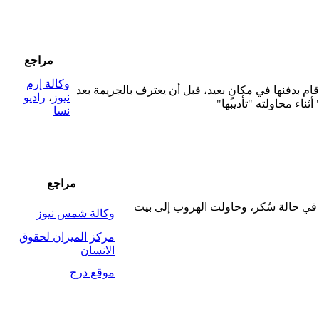
مراجع
وكالة إرم
ام بدفنها في مكانٍ بعيد، قبل أن يعترف بالجريمة بعد
نيوز
،
راديو
ناء محاولته "تأديبها"
نسا
مراجع
و في حالة سُكر، وحاولت الهروب إلى بيت
وكالة شمس نيوز
مركز الميزان لحقوق
الانسان
موقع درج