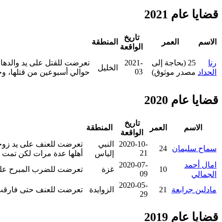
قضايا عام 2021
تاريخ
الاسم
العمر
المنطقة
الواقعة
رنا
25 (بحاجة إلى
2021-
تعرضت للقتل على يد والدها، 
الخليل
03
الحداد
مصدر موثوق)
حوالي أسبوعين من قتلها، وخر
قضايا عام 2020
تاريخ
الاسم
العمر
المنطقة
الواقعة
2020-10-
النبي
تعرضت للعنف على يد زوجها
سماح سليمان
24
21
إلياس
أهلها عدة مرات لكن تمت إعا
امال أحمد
2020-07-
10
غزة
تعرضت للضرب المبرح على ي
09
الجمالي
2020-05-
مادلين جرابعة
21
الزوايدة
تعرضت للعنف حتى فارقت ال
29
قضايا عام 2019