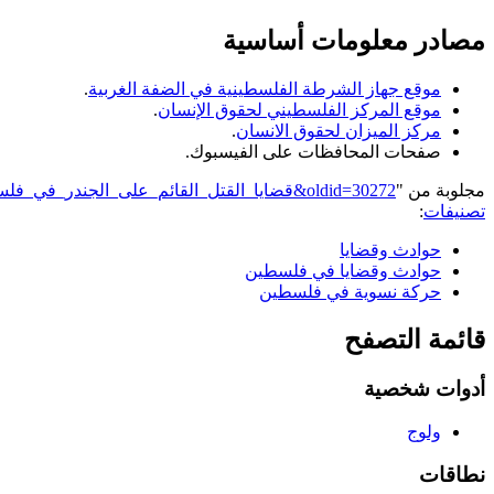
مصادر معلومات أساسية
موقع جهاز الشرطة الفلسطينية في الضفة الغربية
.
موقع المركز الفلسطيني لحقوق الإنسان
.
مركز الميزان لحقوق الانسان
.
صفحات المحافظات على الفيسبوك.
مجلوبة من "
https://genderiyya.xyz/mw/index.php?title=قضايا_القتل_القائم_على_الجندر_في_فلسطين&oldid=30272
تصنيفات
:
حوادث وقضايا
حوادث وقضايا في فلسطين
حركة نسوية في فلسطين
قائمة التصفح
أدوات شخصية
ولوج
نطاقات