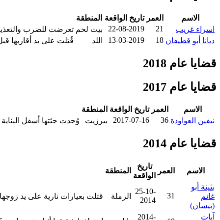
الاسم
العمر
تاريخ الواقعة
المنطقة
22-08-2019
21
اسراء غريب
بيت لحم
تعرضت للضرب والتعذيب 
13-03-2019
18
ديانا أبو قطيفان
اللد
قُتلت على يد أقاربها قب
قضايا عام 2018
قضايا عام 2017
الاسم
العمر
تاريخ الواقعة
المنطقة
2017-07-16
36
نيفين العواودة
بيرزيت
وُجدت جثتها أسفل البناية التي تسكن فيها بعد 4 أيامٍ من إختفائها، وتشير التقا
قضايا عام 2014
تاريخ
الاسم
العمر
المنطقة
الواقعة
بثينة أبو
25-10-
31
غانم
الرملة
قتلت بعيارات نارية على يد زوجها
2014
(بيسان)
آيات
2014-