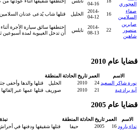
18
نابلس
إختطفها شقيقها أثناء عودتها من ك
04-16
العجوري
صفاء
2014-
16
الخليل
قتلها شاب يُدعى عدنان السلامين
04-12
السلامين
صابرين
2014-
إختطفها سائق سيارة الأجرة أثناء 
22
منصور
نابلس
08-13
أن تدخل الغيبوبة لمدة أسبوعين 
شاهين
قضايا عام 2010
الاسم
العمر
تاريخ الحادثة
المنطقة
2010
24
نورة شاكر السعيد
الخليل
قتلها والدها وأخفى جثتها في حفرة صرفٍ 
2010
21
آية برادعية
صوريف
قتلها عمها عبر إلقائها ح
قضايا عام 2005
الاسم
العمر
تاريخ الحادثة
المنطقة
نبذة
2005
16
نداء بارود
حيفا
قتلها شقيقها ودفنها في أحراش