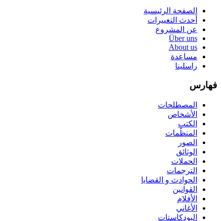
الصفحة الرئيسية
أحدث التغييرات
عن المشروع
Über uns
About us
مساعدة
راسلينا
فهارس
المصطلحات
الأشخاص
الكتب
المنظّمات
الصور
الوثائق
الحملات
الترجمات
الحوادث و القضايا
القوانين
الأفلام
الأغاني
البودكاستات