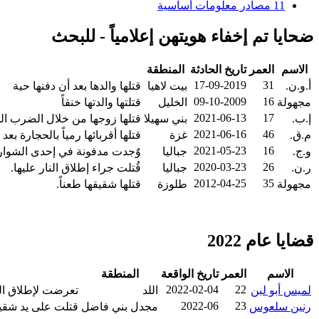
11
مصادر معلومات أساسية
ضحايا تم إخفاء هويتهن إعلامياً - للبحث
الاسم
العمر
تاريخ الحادثة
المنطقة
17-09-2019
31
أ.و.ن.
بيت لاهيا
قتلها والدها بعد أن دفنها حية
09-10-2009
16
مجهولة
الخليل
قتلتها والدتها خنقاً
2021-06-13
17
إ.ب.
بني سهيلا
قتلها زوجها من خلال الضرب ال
2021-06-16
46
م.ق.
غزة
قتلها أقربائها رمياً بالحجارة ب
2021-05-23
16
و.ج.
جباليا
وٌجدت مدفونة في إحدى الشوارع 
2020-03-23
26
ر.ن.
جباليا
قُتلت جراء إطلاق النار عليها.
2012-04-25
35
مجهولة
طلوزة
قتلها شقيقها طعناً.
قضايا عام 2022
الاسم
العمر
تاريخ الواقعة
المنطقة
2022-02-04
22
لميس أبو لبن
اللد
تعرضت لإطلاق الن
2022-06
23
رنين سلعوس
مجدل بني فاضل
قتلت على يد شقيقه