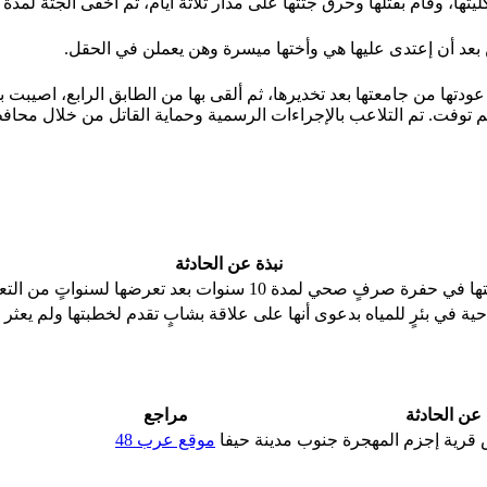
ليتها، وقام بقتلها وحرق جثتها على مدار ثلاثة أيام، ثم أخفى الجثة لمد
 بعد أن إعتدى عليها هي وأختها ميسرة وهن يعملن في الحقل.
عودتها من جامعتها بعد تخديرها، ثم ألقى بها من الطابق الرابع، اصيبت ب
ثم توفت. تم التلاعب بالإجراءات الرسمية وحماية القاتل من خلال محا
نبذة عن الحادثة
صحي لمدة 10 سنوات بعد تعرضها لسنواتٍ من التعنيف الأسري.
ية في بئرٍ للمياه بدعوى أنها على علاقة بشابٍ تقدم لخطبتها ولم يعثر على جثتها
 عن الحادثة
مراجع
 قرية إجزم المهجرة جنوب مدينة حيفا
موقع عرب 48