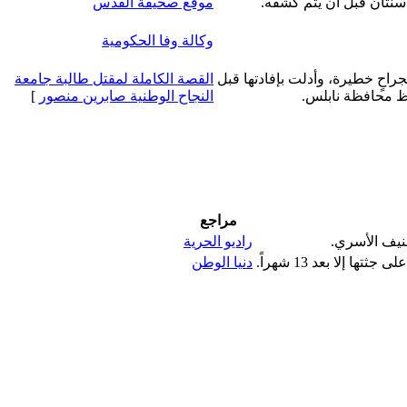
ة سنتان قبل أن يتم كشفه.
موقع صحيفة القدس
وكالة وفا الحكومية
جراحٍ خطيرة، وأدلت بإفادتها قبل
القصة الكاملة لمقتل طالبة جامعة
فظ محافظة نابلس.
النجاح الوطنية صابرين منصور
]
مراجع
راديو الحرية
 إلا بعد 13 شهراً.
دنيا الوطن