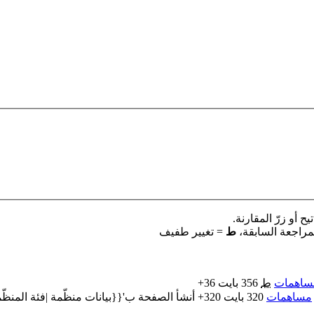
 أو زرّ المقارنة.
مراجعة السابقة،
ط
= تغيير طفيف
ساهمات
‏
ط
356 بايت
+36
مساهمات
‏
320 بايت
+320
‏