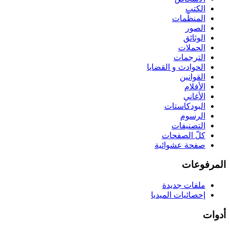
الكتب
المنظّمات
الصور
الوثائق
الحملات
الترجمات
الحوادث و القضايا
القوانين
الأفلام
الأغاني
البودكاستات
الرسوم
التصنيفات
كلّ الصفحات
صفحة عشوائية
المرفوعات
ملفات جديدة
إحصائيات الميديا
أدوات