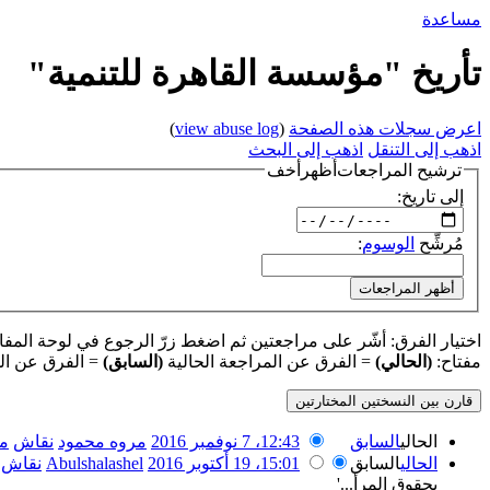
مساعدة
تأريخ "مؤسسة القاهرة للتنمية"
اعرض سجلات هذه الصفحة
(
view abuse log
)
اذهب إلى التنقل
اذهب إلى البحث
ترشيح المراجعات
أظهر
أخف
إلى تاريخ:
مُرشِّح
الوسوم
:
أظهر المراجعات
اختيار الفرق: أشّر على مراجعتين ثم اضغط زرّ الرجوع في لوحة المفاتيح
مفتاح:
(الحالي)
= الفرق عن المراجعة الحالية
(السابق)
= الفرق عن ال
الحالي
السابق
12:43، 7 نوفمبر 2016
‏
مروه محمود
نقاش
م
الحالي
السابق
15:01، 19 أكتوبر 2016
‏
Abulshalashel
نقاش
بحقوق المرأ...'