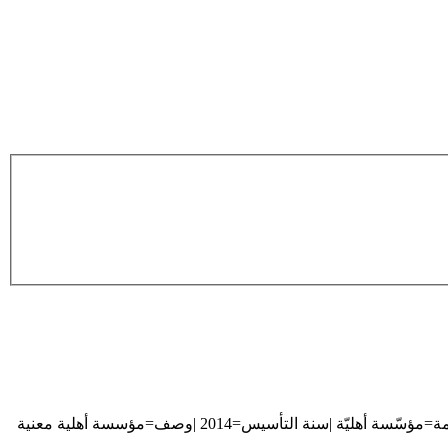
أنشأ الصفحة ب'{{بيانات منظّمة |فئة المنظّمة=مؤسّسة أهليّة |سنة التأسيس=2014 |وصف=مؤسسة أهلية معنية