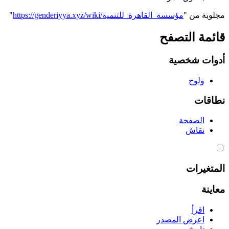
مجلوبة من "
https://genderiyya.xyz/wiki/مؤسسة_القاهرة_للتنمية
"
قائمة التصفح
أدوات شخصية
ولوج
نطاقات
الصفحة
نقاش
المتغيرات
معاينة
اقرأ
اعرض المصدر