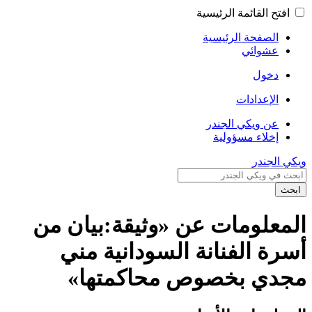
افتح القائمة الرئيسية
الصفحة الرئيسية
عشوائي
دخول
الإعدادات
عن ويكي الجندر
إخلاء مسؤولية
 الجندر
حث
معلومات عن «وثيقة:بيان من
رة الفنانة السودانية مني
دي بخصوص محاكمتها»