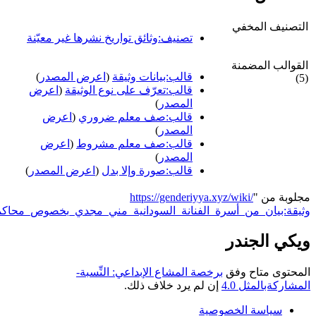
صنيف المخفي
تصنيف:وثائق تواريخ نشرها غير معيّنة
والب المضمنة
قالب:بيانات وثيقة
(
اعرض المصدر
)
قالب:تعرّف على نوع الوثيقة
(
اعرض
المصدر
)
قالب:صف معلم ضروري
(
اعرض
المصدر
)
قالب:صف معلم مشروط
(
اعرض
المصدر
)
قالب:صورة وإلا بدل
(
اعرض المصدر
)
وبة من "
https://genderiyya.xyz/wiki/
قة:بيان_من_أسرة_الفنانة_السودانية_مني_مجدي_بخصوص_محاكمتها
"
ي الجندر
حتوى متاح وفق
برخصة المشاع الإبداعي: النِّسبة-
اركةبالمثل 4.0
إن لم يرد خلاف ذلك.
سياسة الخصوصية