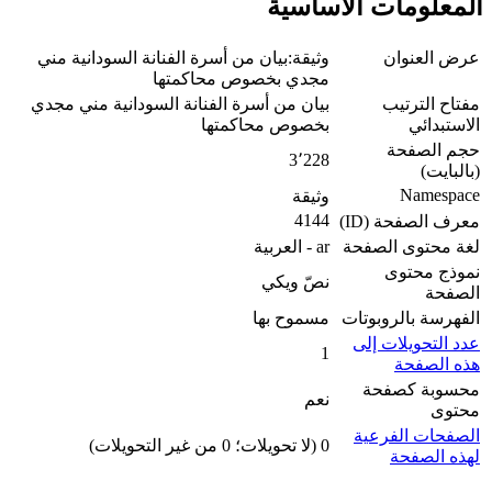
علومات الأساسية
 العنوان
وثيقة:بيان من أسرة الفنانة السودانية مني
مجدي بخصوص محاكمتها
اح الترتيب
بيان من أسرة الفنانة السودانية مني مجدي
ستبدائي
بخصوص محاكمتها
 الصفحة
3٬228
بايت)
Namesp
وثيقة
4144
ف الصفحة (ID)
 محتوى الصفحة
ar - العربية
ذج محتوى
نصّ ويكي
فحة
هرسة بالروبوتات
مسموح بها
 التحويلات إلى
1
 الصفحة
وبة كصفحة
نعم
وى
فحات الفرعية
0 (لا تحويلات؛ 0 من غير التحويلات)
ه الصفحة