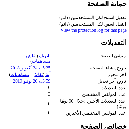
اية الصفحة
يل
اسمح لكل المستخدمين (دائم)
قل
اسمح لكل المستخدمين (دائم)
View the protection log for this p
عديلات
ئ الصفحة
باتريك
(
نقاش
|
مساهمات
)
يخ إنشاء الصفحة
15:25، 24 أكتوبر 2018
 محرر
آية
(
نقاش
|
مساهمات
)
يخ آخر تعديل
13:59، 26 يونيو 2019
6
 التعديلات
3
 المؤلفين المختلفين
عدد التعديلات الأخيرة (خلال 90 يومًا
0
ا)
0
 المؤلفين المختلفين الأخيرين
ائص الصفحة