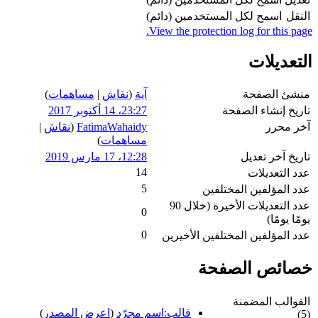
النقل
اسمح لكل المستخدمين (دائم)
View the protection log for this page.
التعديلات
منشئ الصفحة
آية
(
نقاش
|
مساهمات
)
تاريخ إنشاء الصفحة
23:27، 14 أكتوبر 2017
آخر محرر
FatimaWahaidy
(
نقاش
|
مساهمات
)
تاريخ آخر تعديل
12:28، 17 مارس 2019
14
عدد التعديلات
5
عدد المؤلفين المختلفين
عدد التعديلات الأخيرة (خلال 90
0
يومًا يومًا)
0
عدد المؤلفين المختلفين الأخيرين
خصائص الصفحة
القوالب المضمنة
قالب:اسم مجرّد
(
اعرض المصدر
)
(5)