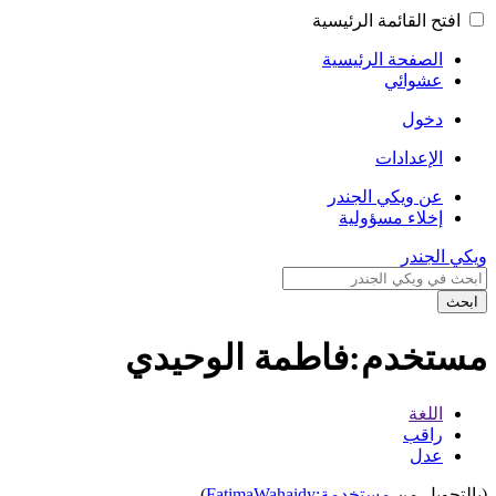
افتح القائمة الرئيسية
الصفحة الرئيسية
عشوائي
دخول
الإعدادات
عن ويكي الجندر
إخلاء مسؤولية
ويكي الجندر
ابحث
مستخدم:فاطمة الوحيدي
اللغة
راقب
عدل
(بالتحويل من
مستخدمة:FatimaWahaidy
)