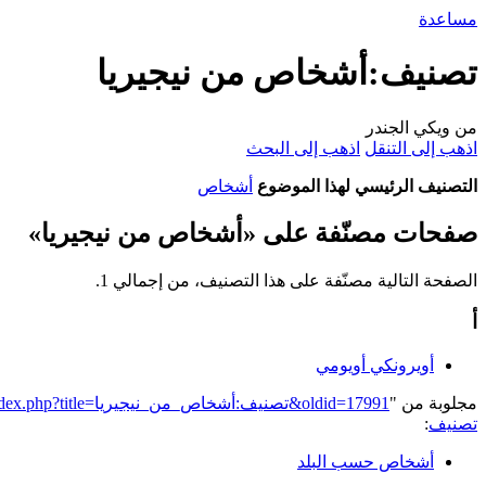
مساعدة
تصنيف:أشخاص من نيجيريا
من ويكي الجندر
اذهب إلى التنقل
اذهب إلى البحث
التصنيف الرئيسي لهذا الموضوع
أشخاص
صفحات مصنّفة على «أشخاص من نيجيريا»
الصفحة التالية مصنّفة على هذا التصنيف، من إجمالي 1.
أ
أويرونكي أويومي
مجلوبة من "
https://genderiyya.xyz/mw/index.php?title=تصنيف:أشخاص_من_نيجيريا&oldid=17991
تصنيف
:
أشخاص حسب البلد