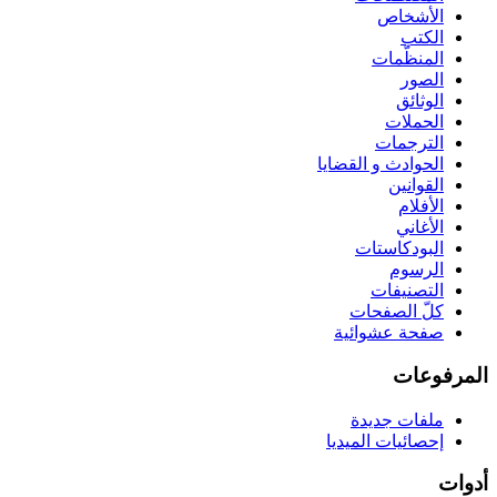
الأشخاص
الكتب
المنظّمات
الصور
الوثائق
الحملات
الترجمات
الحوادث و القضايا
القوانين
الأفلام
الأغاني
البودكاستات
الرسوم
التصنيفات
كلّ الصفحات
صفحة عشوائية
المرفوعات
ملفات جديدة
إحصائيات الميديا
أدوات