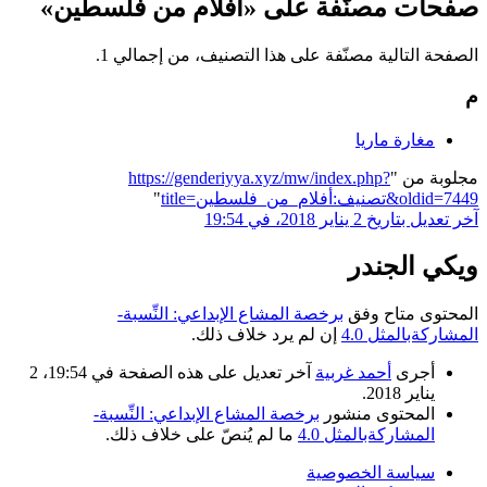
صفحات مصنّفة على «أفلام من فلسطين»
الصفحة التالية مصنّفة على هذا التصنيف، من إجمالي 1.
م
مغارة ماريا
مجلوبة من "
https://genderiyya.xyz/mw/index.php?
title=تصنيف:أفلام_من_فلسطين&oldid=7449
"
آخر تعديل بتاريخ 2 يناير 2018، في 19:54
ويكي الجندر
المحتوى متاح وفق
برخصة المشاع الإبداعي: النِّسبة-
المشاركةبالمثل 4.0
إن لم يرد خلاف ذلك.
أجرى
أحمد غربية
آخر تعديل على هذه الصفحة في 19:54، 2
يناير 2018.
المحتوى منشور
برخصة المشاع الإبداعي: النِّسبة-
المشاركةبالمثل 4.0
ما لم يُنصّ على خلاف ذلك.
سياسة الخصوصية