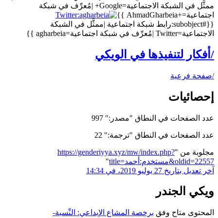
ممثَّل في الشبكة الاجتماعية=Google+ |مُعرِّف في شبكة
اجتماعية=+AhmadGharbeia }}
{{#subobject:رابط شبكة اجتماعية |ممثَّل في الشبكة
الاجتماعية=Twitter |مُعرِّف في شبكة اجتماعية=agharbeia }}
/أفكار لتنفيذها في الويكي
/صفحة فرعية
إحصائيات
عدد الصفحات في النطاق "مصدر:" 997
عدد الصفحات في النطاق "ترجمة:" 22
مجلوبة من "
https://genderiyya.xyz/mw/index.php?
title=مستخدم:أحمد&oldid=22557
"
آخر تعديل بتاريخ 27 يوليو 2019، في 14:34
ويكي الجندر
المحتوى متاح وفق
برخصة المشاع الإبداعي: النِّسبة-