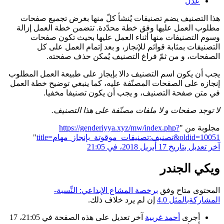
عدل
هذا التصنيف يضم تصنيفات يُنشأ كلّ منها بغرض تجميع صفحات
مطلوب العمل عليها وفق خطة محدّدة. تتضمن خطة العمل إزالة
وسوم التصنيفات منها أثناء العمل عليها بحيث تكون صفحات
التصنيفات بمثابة قوائم للإنجاز، و بعد إتمام العمل على كل
الصفحات، و من ثمّ فراغ التصنيف يُمكن حذف صفحته.
يجب أن يكون اسم التصنيف دالا بإيجاز على طبيعة العمل المطلوب
إنجازه على الصفحات المصنّفة عليه، كما ينبغي توضيح خطة العمل
في متن صفحة التصنيف، و يجب أن يكون تصنيفا مخفيا.
لا توجد صفحات و لا ملفات مصنّفة على هذا التصنيف.
مجلوبة من "
https://genderiyya.xyz/mw/index.php?
title=تصنيف:تصنيفات_موقوتة_بإنجاز_مهام&oldid=10051
"
آخر تعديل بتاريخ 17 أبريل 2018، في 21:05
ويكي الجندر
المحتوى متاح وفق
برخصة المشاع الإبداعي: النِّسبة-
المشاركةبالمثل 4.0
إن لم يرد خلاف ذلك.
أجرى
أحمد غربية
آخر تعديل على هذه الصفحة في 21:05، 17