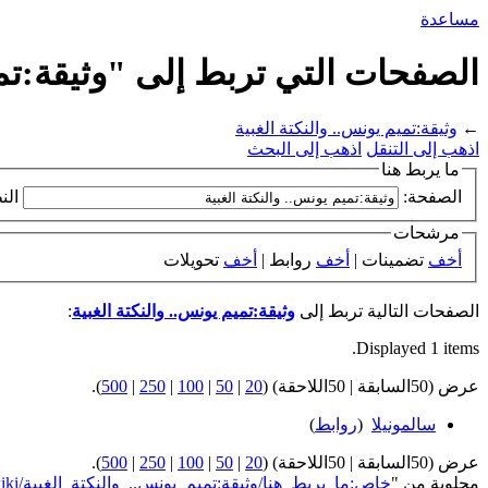
مساعدة
الصفحات التي تربط إلى "وثيقة:تمي
←
وثيقة:تميم يونس.. والنكتة الغبية
اذهب إلى التنقل
اذهب إلى البحث
ما يربط هنا
الصفحة:
الن
مرشحات
أخف
تضمينات |
أخف
روابط |
أخف
تحويلات
الصفحات التالية تربط إلى
وثيقة:تميم يونس.. والنكتة الغبية
:
Displayed 1 items.
عرض (50السابقة | 50اللاحقة) (
20
|
50
|
100
|
250
|
500
).
سالمونيلا
‏
(
روابط
)
عرض (50السابقة | 50اللاحقة) (
20
|
50
|
100
|
250
|
500
).
مجلوبة من "
https://genderiyya.xyz/wiki/خاص:ما_يربط_هنا/وثيقة:تميم_يونس.._والنكتة_الغبية