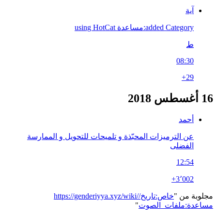
آية
added Category:مساعدة using HotCat
ط
08:30
+29
16 أغسطس 2018
أحمد
عن الترميزات المحبّذة و تلميحات للتحويل و الممارسة
الفضلى
12:54
+3٬002
مجلوبة من "
https://genderiyya.xyz/wiki/خاص:تاريخ/
مساعدة:ملفات_الصوت
"