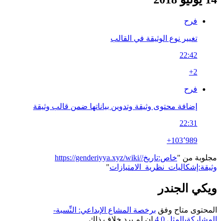
فرح
تغيير نوع الوثيقة في القالب
22:42
+2
فرح
إضافة محتوى وثيقة وتدوين بياناتها ضمن قالب وثيقة
22:31
+103٬989
مجلوبة من "
https://genderiyya.xyz/wiki/خاص:تاريخ/
وثيقة:إشكاليات_نظرية_الامتيازات
"
ويكي الجندر
المحتوى متاح وفق
برخصة المشاع الإبداعي: النِّسبة-
المشاركةبالمثل 4.0
إن لم يرد خلاف ذلك.