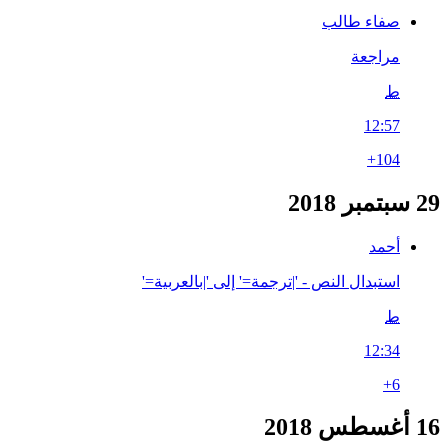
صفاء طالب
مراجعة
ط
12:57
+104
29 سبتمبر 2018
أحمد
استبدال النص - '|ترجمة=' إلى '|بالعربية='
ط
12:34
+6
16 أغسطس 2018