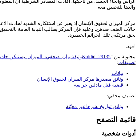
الرأس وأنحاء الجسد. من ناحيتها، أفادت المصادر الشرطية أن المعلوم
والدها للتحقيق معه.
مركز الميزان لحقوق الإنسان إذ يعبر عن استنكاره الشديد لحادث الاعتد
حالات العنف ضدهن. وعليه فإن المركز يطالب النيابة العامة بالتحقيق
بحق مرتكبي تلك الجرائم الخطيرة.
انتهى
مجلوبة من "
https://genderiyya.xyz/mw/index.php?title=وثيقة:بيان_صحفي:_الميزان_يستنكر_حادث_وفاة_فتاة_في_غزة_ويطالب_بالتحقيق&oldid=29135
تصنيفات
:
بيانات
وثائق مصدرها مركز الميزان لحقوق الإنسان
قضية قتل مادلين جرابعة
تصنيف مخفي:
وثائق تواريخ نشرها غير معيّنة
قائمة التصفح
أدوات شخصية