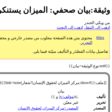
وثيقة:بيان صحفي: الميزان يستنكر
من ويكي الجندر
اذهب إلى التنقل
اذهب إلى البحث
60px
محتوى متن هذه الصفحة مجلوب من مصدر خارجي و محفوظ طبق
التحرير
.
تفاصيل بيانات المَصْدَر و التأليف مبيّنة فيما يلي.
{{#set:نوع الوثيقة=بيان}}
[[ملف:{{#show:مركز الميزان لحقوق الإنسان|?شعار|link=none}}|240عنصورة|يسار]]
بيان
تأليف
،|x|
مؤلف::x
| و }}
تحرير
غير معيّن
المصدر
المصدر::مركز الميزان لحقوق الإنسان