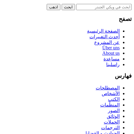
تصفح
الصفحة الرئيسية
أحدث التغييرات
عن المشروع
Über uns
About us
مساعدة
راسلينا
فهارس
المصطلحات
الأشخاص
الكتب
المنظّمات
الصور
الوثائق
الحملات
الترجمات
الحوادث و القضايا