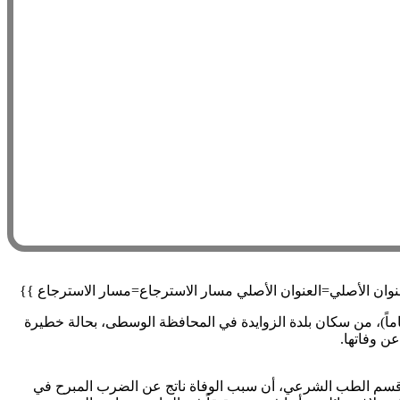
ى مستشفى شهداء الأقصى بمدينة دير البلح، عند حوالي الساعة 00:30 من فجر يوم الجمعة الموافق 29/05/2020، الفتاة (م. ج) (21 عاماً)، من سكان بلدة الزوايدة في المحافظة الوسطى، بحالة خطيرة
 قسم الطب الشرعي، أن سبب الوفاة ناتج عن الضرب المبرح في