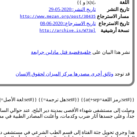
اللغة
،|x|x| و }}
تاريخ النشر
تاريخ النشر::2020-05-29
مسار الاسترجاع
http://www.mezan.org/post/30435
تاريخ الاسترجاع
تاريخ الاسترجاع::2020-06-08
نسخة أرشيفية
http://archive.is/W73pl
نشر هذا البيان على
خلفيةقضية قتل مادلين جرابعة
قد توجد
وثائق أخرى مصدرها مركز الميزان لحقوق الإنسان
{{#set:رمز اللغة=ar|+sep}} {{#set:هل ترجمة=}} {{#set:لغة الأصل=|+sep}} {{#declare: العنوان=العنوان نسخة أرشيفية=نسخة أرشيفية العنوان الأصلي=العنوان الأصلي مسار الاسترجاع=مسار الاسترجاع }}
جداً، وعلى جسدها آثار ضرب وكدمات، وأعلنت المصادر الطبية في مستشفى شهداء الأقصى عن
هذا وجرى تحويل جثة الفتاة إلى قسم الطب الشرعي في مستشفى دار 