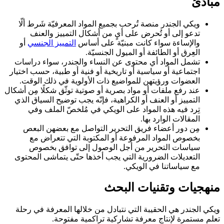
مبادئ
ويكي الجندر منصة تُرحب بجميع المواد المعرفيّة شَرط ألّا
تدعو إلى أو تُحرض على أيٍ من أشكال التمييز والعنف
والإساءة سواء كانت مبنيّة على أساس
التمييز الجنسي
أو
العِرق أو الطائفة أو الميول الجنسيّة.
تشمل المواد أي محتوى عن النساء والجندر، سواء دراسات
اجتماعية أو سياسية أو تاريخية أو فنية أو طبية، حسب اختيار
العضوات ورؤيتهن للمواضيع ذات الأولوية في ذلك الوقت.
عند رفع ملفات أو مواد بصرية أو صوتية توثّق شكلًا مِن أشكال
التمييز أو العنف أو الكراهية، فإنّه يجب توضيح السياق الذي
تِرد فيه هذه المواد على الويكي في مُلخصّ الملف وفي
المقالات الوارد بها.
مِن دور أعضاء فريق التحرير التواصل مع بعضهن البعص
بخصوص المواد المرفوعة أو المكتوبة التي تتعراض مع
سياسات التحرير من أجل الوصول إلى توافق بخصوص
التعديلات الضرورية التي يجب أخذها حتّى يتماشى المحتوى
مع سياساتنا في الويكي.
منهجيات وتقنيات البحث
ويكي الجندر هي الحقيبة التي نتبادل من خلالها المعرفة في رحلة
تعلم مستمرة لإنتاج معرفة تشاركية تراكمية مفتوحة.