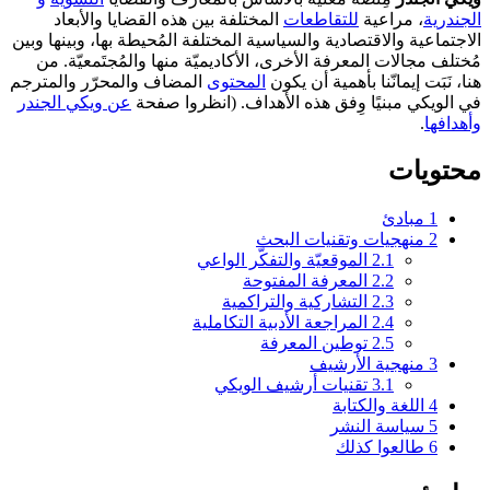
الجندرية
، مراعية
للتقاطعات
المختلفة بين هذه القضايا والأبعاد
الاجتماعية والاقتصادية والسياسية المختلفة المُحيطة بها، وبينها وبين
مُختلف مجالات المعرفة الأخرى، الأكاديميّة منها والمُجتَمعيّة. من
هنا، نَبَت إيمانّنا بأهمية أن يكون
المحتوى
المضاف والمحرّر والمترجم
في الويكي مبنيًا وِفق هذه الأهداف. (انظروا صفحة
عن ويكي الجندر
وأهدافها
.
محتويات
1
مبادئ
2
منهجيات وتقنيات البحث
2.1
الموقعيّة والتفكّر الواعي
2.2
المعرفة المفتوحة
2.3
التشاركية والتراكمية
2.4
المراجعة الأدبية التكاملية
2.5
توطين المعرفة
3
منهجية الأرشيف
3.1
تقنيات أرشيف الويكي
4
اللغة والكتابة
5
سياسة النشر
6
طالعوا كذلك