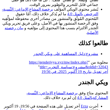
جماعي قابل للتحرير والتطوير بمرور الوقت.
يُنشر محتوى الويكي المؤلّف
برخصة المشاع الإبداعي: النِّسبة-
الترخيص بالمثل 4.0
ما لم يُذكر خلاف ذلك، أمّا حقوق
المُحتوى المُوثّق والمنشور من مصادر أخرى محفوظة لمؤلِّفِيه
وفق الرخصة المنشور بها في الأصل، وعلى فريق تحرير ويكي
الجندر الالتزام بنسب هذا المحتوى إلى مؤلفيه و
بيان رخصته
الأصلية
.
طالعوا كذلك
مشروع:دليل المساهمة على ويكي الجندر
مجلوبة من "
https://genderiyya.xyz/mw/index.php?
title=مشروع:سياسة_التحرير&oldid=32043
"
آخر تعديل بتاريخ 19 أكتوبر 2025، في 19:56
ويكي الجندر
المحتوى متاح وفق
برخصة المشاع الإبداعي: النِّسبة-
المشاركةبالمثل 4.0
إن لم يرد خلاف ذلك.
أجرت
Erza
آخر تعديل على هذه الصفحة في 19:56، 19 أكتوبر