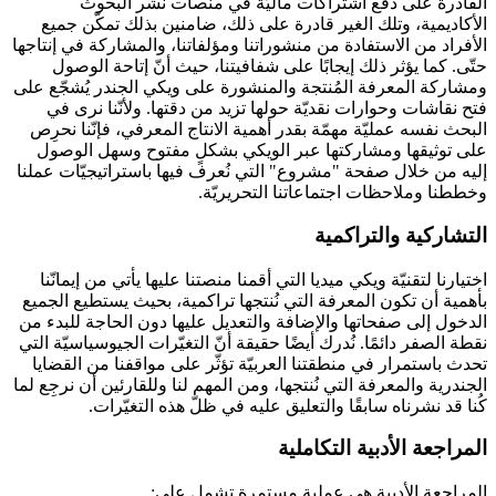
القادرة على دفع اشتراكات ماليّة في منصات نشر البحوث
الأكاديمية، وتلك الغير قادرة على ذلك، ضامنين بذلك تمكّن جميع
الأفراد من الاستفادة من منشوراتنا ومؤلفاتنا، والمشاركة في إنتاجها
حتّى. كما يؤثر ذلك إيجابًا على شفافيتنا، حيث أنّ إتاحة الوصول
ومشاركة المعرفة المُنتجة والمنشورة على ويكي الجندر يُشجّع على
فتح نقاشات وحوارات نقديّة حولها تزيد من دقتها. ولأنّنا نرى في
البحث نفسه عمليّة مهمّة بقدر أهمية الانتاج المعرفي، فإنّنا نحرِص
على توثيقها ومشاركتها عبر الويكي بشكلٍ مفتوح وسهل الوصول
إليه من خلال صفحة "مشروع" التي نُعرف فيها باستراتيجيّات عملنا
وخططنا وملاحظات اجتماعاتنا التحريريّة.
التشاركية والتراكمية
اختيارنا لتقنيّة ويكي ميديا التي أقمنا منصتنا عليها يأتي من إيمانّنا
بأهمية أن تكون المعرفة التي نُنتجها تراكمية، بحيث يستطيع الجميع
الدخول إلى صفحاتها والإضافة والتعديل عليها دون الحاجة للبدء من
نقطة الصفر دائمًا. نُدرك أيضًا حقيقة أنّ التغيّرات الجيوسياسيّة التي
تحدث باستمرار في منطقتنا العربيّة تؤثّر على مواقفنا من القضايا
الجندرية والمعرفة التي نُنتجها، ومن المهم لنا وللقارئين أن نرجِع لما
كُنا قد نشرناه سابقًا والتعليق عليه في ظلّ هذه التغيّرات.
المراجعة الأدبية التكاملية
المراجعة الأدبية هي عملية مستمرة تشمل على: