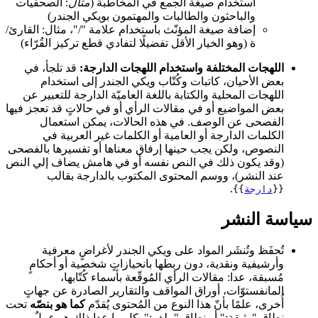
استخدام صيغة الجمع في المخاطبة (
مثال
: الصحفيات
والباحثون والطالبات والمهتمون بويكي الجندر)
إضافة صيغة المؤنّث باستخدام علامة "/"، مثال: القارئ/
ة (وهو الخيار الأقل تفضيلًا لتفادي قطع تركيز القُرّاء)
اللهجات المختلفة واستخدام اللهجات الدارجة:
قد تلجأ، في
بعض الأحيان، كاتبات وكُتّاب ويكي الجندر إلى استخدام
اللهجات المحلية والكتابة باللغة العاميّة الدارجة للتعبير عن
بعض المواضيع أو في مقالات الرأي أو في حالاتٍ قد تعجز فيها
الفصحى عن الوصف. في هذه الحالات، يمكن استعمال
الكلمات الدارجة أو العامية أو الكلمات غير العربية في
النصوص، ولكن يجب حينها إرفاق معناها أو تفسيرها بالفصحى
(وقد يكون ذلك في النص نفسه أو في هامش يضاف إلي النص
عند النشر)، ووسم المحتوى المكتوب بالدارجة بقالب
.
{{
دارجة
}}
سياسة النشر
تُحفَظ وتُنشَر المواد على ويكي الجندر لأغراضٍ معرفية
وأرشيفية ونقدية، دون ربطها بانحيازاتٍ شخصية أو أحكامٍ
مُسبقة، عدا: مقالات الرأي المُوقّعة بأسماء كُتّابها،
المانفستوّات، أوراق المواقف والتقارير الصادرة عن جهاتٍ
أُخرى، علمًا بأنّ هذا النوع من المُحتوى يُقدّم
كما هو بنصّه
تحت
نطاق "وثيقة:" أو نطاق "ملف:". كل ما عدا ذلك هو عملٌ