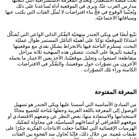
تحت قبضة الاستعمار، وتحدّي المعرفة الاستشراقية التي أنتجتها
مدارس الغرب عنّا، ونرى في الموقعية أداة تُساعدنا على ذلك
وتُجنّبنا الوقوع في فخّ بناء افتراضات لا تُمثّل الفئات التي نكتب عنها
وسياقاتها الاجتماعيّة.
نتّبع أيضًا في ويكي الجندر منهجيّة التفّكر الذاتي الواعي التي تُشكّل
امتدادًا للموقعيّة تؤكدّ على أهميّة التأمّل المستمر طوال عمليّة
البحث، تستلزم الباحثة فيها بالانخراط بشكلٍ نقدي مع موقعيتها
وكيفية تأثيرها على البحث. تتضمّن هذه المنهجية ثلاثة مراحل
متقاطعة: استجواب وتحليل موقعيّتنا، الأخذ بعين الاعتبار ما يحمله
الآخرون من تصوّرات حول موقعيتنا، والتفُكّر في الافتراضات
الكامنة وراء تلك التصوّرات .
المعرفة المفتوحة
من المبادئ الأساسية التي أسسنا عليها ويكي الجندر هو تسهيل
الوصول إلى المعرفة باللغة العربية وجعلها مُتاحة للجميع مجانًا
لاستخدامها والاستفادة منها، بغض النظر عن وضعهم الاقتصادي أو
موقعهم الجُغرافي أو انتماءاتهم السياسيّة، في محاولة لتفكيك
الهرميات الإقصائية التي لطالما جعلت الانتاجات الفِكرية حِكرًا على
طبقات مُعينة. من خلال ذلك، فإنّنا نُحاول سد الفجوة بين الفئات