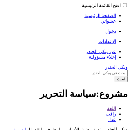
افتح القائمة الرئيسية
الصفحة الرئيسية
عشوائي
دخول
الإعدادات
عن ويكي الجندر
إخلاء مسؤولية
ويكي الجندر
ابحث
مشروع:سياسة التحرير
اللغة
راقب
عدل
ويكي الجندر
مِنصة معنية بالأساس بالمعارف والقضايا
النسوية
و