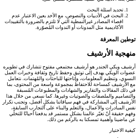
تحديد اسئلة البحث
البحث في الأدبيات والنصوص، مع الأخد بعين الاعتبار عدم
اقصاء المصادر غيرالنمطية التي لا تلتزم بالضرورة بالتقييدات
الأكاديمية مثل المدونات أو الندوات المُصوّرة.
توطين المعرفة
منهجية الأرشيف
أرشيف ويكي الجندر هو أرشيف مجتمعي مفتوح تتشارك في تطويره
عضوات الويكي يهدف إلى توثيق وحفظ تاريخ وثقافة وخبرات العمل
النسوي، وتنظيم المعلومات، وإتاحتها للباحثات والمُهتمات. نتعامل
مع الأرشيف كمساحة للاحتفاظ بمجموعة واسعة من المحتوى، بما
في ذلك المقالات والتقارير والشهادات والمطبوعات المُسبقة
والتصاميم والملصقات والصوتيات وغيرها. كما نسعى من خلال هذا
الأرشيف إلى المشاركة في فهم سياقاتنا بشكلٍ أفضل، وتجنب تكرار
نفس المبادرات والأعمال، والتعلم والبناء على التجارب السابقة،
وفهم حقيقة أنّ تغيّر عالمنا بشكلٍ مستمر قد يدفعنا أحيانًا للتخلّي
عن ماضينا وأهمية تمسكنا به بالرغم من ذلك.
كيفية الاختيار