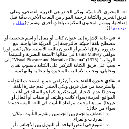
لغة المحتوى الأساسيّة لويكي الجندر هي العربية الفصحى، وعلى
فريق التحرير والكتابة ترجمة المواد من اللغات الأخرى بدقّة قبل
إضافتها، ووسم المحتوى المكتوب بلُغاتٍ أخرى بوسم
{{
مطلوب
.
ترجمتها
}}
في حالة الإشارة إلى عنوان كتاب أو مقال أو اسم شخصية أو
مصطلح بلغة أجنبيّة، فالترجمة إلى العربيّة هنا واجبة، مع
ضرورة إرفاق الاسم أو العنوان باللغة الأصلية.
مثال
تُشير لورا
مولفي Laura Mulvey في مقالها "المتعة البصرية والسينما
الروائية" (1975) "Visual Pleasure and Narrative Cinema" إلى
يجب على فريق الكتابة التركيز على الكتابة بأسلوب نقدي
وتحليلي، وتجنب الأساليب المتحيزة والدعائية والتهكمية.
تفادي جندرة اللغة:
يجب أن تُراعي جميع الصفحات المُؤلَفة
والمترجمة من قبل فريق ويكي الجندر عدم جندرة اللغة،
وتحديدًا عدم الانحياز إلى تذكيرها كما هو السائد في أغلب
المواقع العربية (سواء كانت وظائف أو صفات أو أفعال أو
غيرها). من هنا وجبت مراعاة التأنيث في اللغة المستخدمة؛
سواء من خلال:
العطف والجمع بين الجنسين وتقديم التأنيث،
مثال:
القارئات والقراء.
التنويع في النص الواحد، أو التبديل بين الأجناس، أو