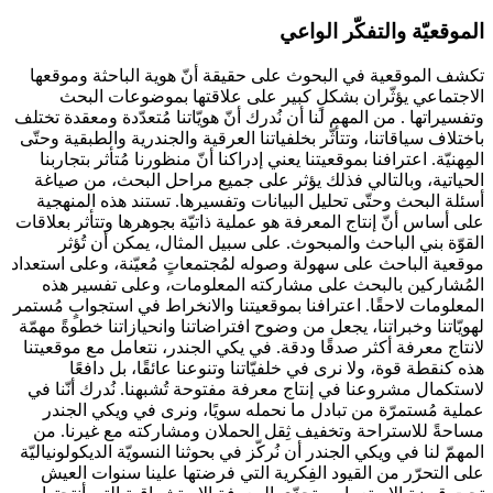
الموقعيّة والتفكّر الواعي
تكشف الموقعية في البحوث على حقيقة أنّ هوية الباحثة وموقعها
الاجتماعي يؤثّران بشكلٍ كبير على علاقتها بموضوعات البحث
وتفسيراتها . من المهم لنا أن نُدرك أنّ هويّاتنا مُتعدّدة ومعقدة تختلف
باختلاف سياقاتنا، وتتأثّر بخلفياتنا العرقية والجندرية والطبقية وحتّى
المِهنيّة. اعترافنا بموقعيتنا يعني إدراكنا أنّ منظورنا مُتأثر بتجاربنا
الحياتية، وبالتالي فذلك يؤثر على جميع مراحل البحث، من صياغة
أسئلة البحث وحتّى تحليل البيانات وتفسيرها. تستند هذه المنهجية
على أساس أنّ إنتاج المعرفة هو عملية ذاتيّة بجوهرها وتتأثر بعلاقات
القوّة بني الباحث والمبحوث. على سبيل المثال، يمكن أن تُؤثر
موقعية الباحث على سهولة وصوله لمُجتمعاتٍ مُعيّنة، وعلى استعداد
المُشاركين بالبحث على مشاركته المعلومات، وعلى تفسير هذه
المعلومات لاحقًا. اعترافنا بموقعيتنا والانخراط في استجوابٍ مُستمر
لهويّاتنا وخبراتنا، يجعل من وضوح افتراضاتنا وانحيازاتنا خطوةً مهمّة
لانتاج معرفة أكثر صدقًا ودقة. في يكي الجندر، نتعامل مع موقعيتنا
هذه كنقطة قوة، ولا نرى في خلفيّاتنا وتنوعنا عائقًا، بل دافعًا
لاستكمال مشروعنا في إنتاج معرفة مفتوحة تُشبهنا. نُدرك أنّنا في
عملية مُستمرّة من تبادل ما نحمله سويًا، ونرى في ويكي الجندر
مساحةً للاستراحة وتخفيف ثِقل الحملان ومشاركته مع غيرنا. من
المهمّ لنا في ويكي الجندر أن نُركّز في بحوثنا النسويّة الديكولونياليّة
على التحرّر من القيود الفِكرية التي فرضتها علينا سنوات العيش