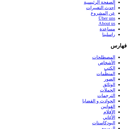
الصفحة الرئيسية
أحدث التغييرات
عن المشروع
Über uns
About us
مساعدة
راسلينا
فهارس
المصطلحات
الأشخاص
الكتب
المنظّمات
الصور
الوثائق
الحملات
الترجمات
الحوادث و القضايا
القوانين
الأفلام
الأغاني
البودكاستات
الرسوم