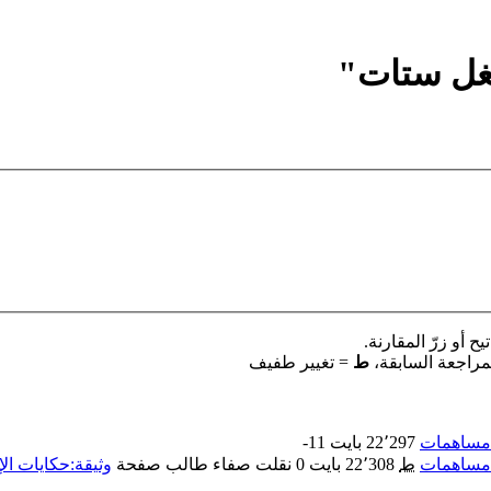
شغل ستات"
 أو زرّ المقارنة.
مراجعة السابقة،
ط
= تغيير طفيف
مساهمات
‏
22٬297 بايت
-11
مساهمات
‏
ط
22٬308 بايت
0
‏
نقلت صفاء طالب صفحة
وثيقة:حكايات ا