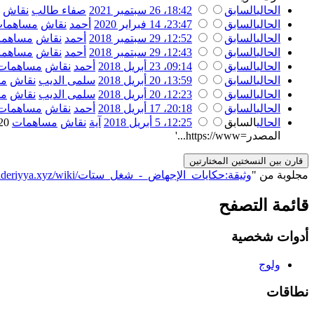
الحالي
السابق
18:42، 26 سبتمبر 2021
‏
صفاء طالب
نقاش
الحالي
السابق
23:47، 14 فبراير 2020
‏
أحمد
نقاش
مساهما
الحالي
السابق
12:52، 29 سبتمبر 2018
‏
أحمد
نقاش
مساهما
الحالي
السابق
12:43، 29 سبتمبر 2018
‏
أحمد
نقاش
مساهما
الحالي
السابق
09:14، 23 أبريل 2018
‏
أحمد
نقاش
مساهمات
الحالي
السابق
13:59، 20 أبريل 2018
‏
سلمى الديب
نقاش
مس
الحالي
السابق
12:23، 20 أبريل 2018
‏
سلمى الديب
نقاش
مس
الحالي
السابق
20:18، 17 أبريل 2018
‏
أحمد
نقاش
مساهمات
الحالي
السابق
12:25، 5 أبريل 2018
‏
آية
نقاش
مساهمات
‏
٬020
المصدر=https://www...'
مجلوبة من "
https://genderiyya.xyz/wiki/وثيقة:حكايات_الإجهاض_-_شغل_ستات
قائمة التصفح
أدوات شخصية
ولوج
نطاقات