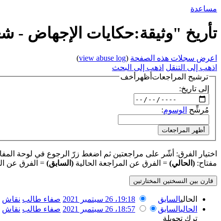
مساعدة
تأريخ "وثيقة:حكايات الإجهاض - 
اعرض سجلات هذه الصفحة
(
view abuse log
)
اذهب إلى التنقل
اذهب إلى البحث
ترشيح المراجعات
أظهر
أخف
إلى تاريخ:
مُرشِّح
الوسوم
:
أظهر المراجعات
اختيار الفرق: أشّر على مراجعتين ثم اضغط زرّ الرجوع في لوحة المفاتيح
مفتاح:
(الحالي)
= الفرق عن المراجعة الحالية
(السابق)
= الفرق عن ال
الحالي
السابق
19:18، 26 سبتمبر 2021
‏
صفاء طالب
نقاش
الحالي
السابق
18:57، 26 سبتمبر 2021
‏
صفاء طالب
نقاش
ترك تحويلة