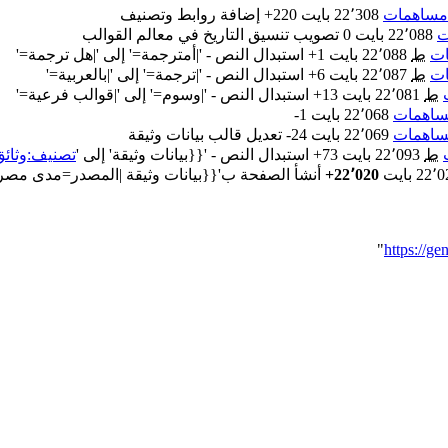
مساهمات
‏
22٬308 بايت
+220
‏
إضافة روابط وتصنيف
ت
‏
22٬088 بايت
0
‏
تصويب تنسيق التاريخ في معالم القوالب
ت
‏
ط
22٬088 بايت
+1
‏
استبدال النص - '|أمترجمة=' إلى '|هل ترجمة='
ت
‏
ط
22٬087 بايت
+6
‏
استبدال النص - '|ترجمة=' إلى '|بالعربية='
‏
ط
22٬081 بايت
+13
‏
استبدال النص - '|وسوم=' إلى '|قوالب فرعية='
اهمات
‏
22٬068 بايت
-1
اهمات
‏
22٬069 بايت
-24
‏
تعديل قالب بيانات وثيقة
‏
ط
22٬093 بايت
+73
‏
استبدال النص - '{{بيانات وثيقة' إلى '
تصنيف:وثائق
22 بايت
+22٬020
‏
"