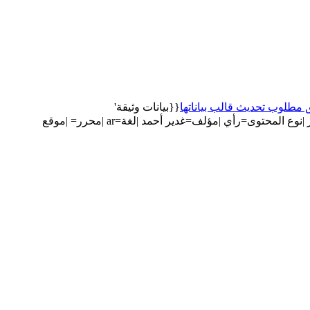
 مطلوب تحديث قالب بياناتها
{{بيانات وثيقة'
أنشأ الصفحة ب'{{بيانات وثيقة |المصدر=مدى مصر |نوع المحتوى=رأي |مؤلف=غدير أحمد |لغة=ar |محرر= |موقع