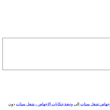
لإجهاض:شغل ستات
إلى
وثيقة:حكايات الإجهاض - شغل ستات
دون