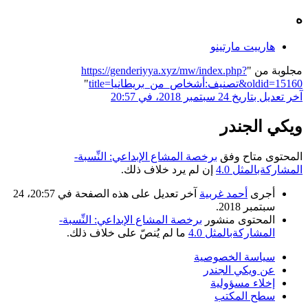
ه
هارييت مارتينو
مجلوبة من "
https://genderiyya.xyz/mw/index.php?
title=تصنيف:أشخاص_من_بريطانيا&oldid=15160
"
آخر تعديل بتاريخ 24 سبتمبر 2018، في 20:57
ويكي الجندر
المحتوى متاح وفق
برخصة المشاع الإبداعي: النِّسبة-
المشاركةبالمثل 4.0
إن لم يرد خلاف ذلك.
أجرى
أحمد غربية
آخر تعديل على هذه الصفحة في 20:57، 24
سبتمبر 2018.
المحتوى منشور
برخصة المشاع الإبداعي: النِّسبة-
المشاركةبالمثل 4.0
ما لم يُنصّ على خلاف ذلك.
سياسة الخصوصية
عن ويكي الجندر
إخلاء مسؤولية
سطح المكتب