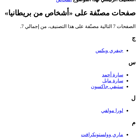
صفحات مصنّفة على «أشخاص من بريطانيا»
الصفحات 7 التالية مصنّفة على هذا التصنيف، من إجمالي 7.
ج
جيفري ويكس
س
سارة أحمد
سارة مابل
ستيفي جاكسون
ل
لورا مولفي
م
ماري وولستونكرافت