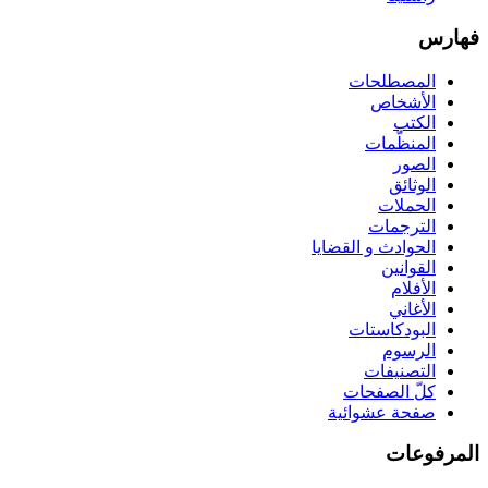
فهارس
المصطلحات
الأشخاص
الكتب
المنظّمات
الصور
الوثائق
الحملات
الترجمات
الحوادث و القضايا
القوانين
الأفلام
الأغاني
البودكاستات
الرسوم
التصنيفات
كلّ الصفحات
صفحة عشوائية
المرفوعات