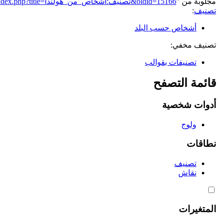
مجلوبة من "
https://genderiyya.xyz/mw/index.php?title=تصنيف:أشخاص_من_هولندا&oldid=15166
تصنيف
:
أشخاص حسب البلد
تصنيف مخفي:
تصنيفات بقوالب
قائمة التصفح
أدوات شخصية
ولوج
نطاقات
تصنيف
نقاش
المتغيرات