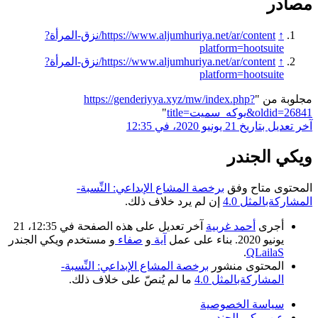
مصادر
↑
https://www.aljumhuriya.net/ar/content/نزق-المرأة?
platform=hootsuite
↑
https://www.aljumhuriya.net/ar/content/نزق-المرأة?
platform=hootsuite
مجلوبة من "
https://genderiyya.xyz/mw/index.php?
title=يوكه_سميت&oldid=26841
"
آخر تعديل بتاريخ 21 يونيو 2020، في 12:35
ويكي الجندر
المحتوى متاح وفق
برخصة المشاع الإبداعي: النِّسبة-
المشاركةبالمثل 4.0
إن لم يرد خلاف ذلك.
أجرى
أحمد غربية
آخر تعديل على هذه الصفحة في 12:35، 21
يونيو 2020. بناء على عمل
آية
و
صفاء
و مستخدم ويكي الجندر
.
QLailaS
المحتوى منشور
برخصة المشاع الإبداعي: النِّسبة-
المشاركةبالمثل 4.0
ما لم يُنصّ على خلاف ذلك.
سياسة الخصوصية
عن ويكي الجندر