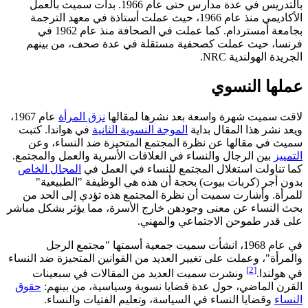
بالتدريس في عدة مدارس حتى عام 1966. بدأت سميث بالعمل
الأكاديمي منذ عام 1966، حيث عملت أستاذة في معهد الترجمة
بجامعة أمستردام. كما عملت في الصحافة منذ عام 1962 في
فرنسا، حيث عملت كصحفية مستقلة في عدة صحف، من بينهم
الجريدة الهولندية NRC.
عملها النسوي
لاقت سميت شهرة واسعة بعد نشرها لمقالها
نزق المرأة
عام 1967،
ويعد نشر هذا المقال بداية
الموجة النسوية الثانية
في هواندا. كتبت
سميث في مقالها عن نظرة المجتمع المتحيزة ضد النساء، وعن
التمييز
بين الرجال والنساء في العلاقات الأسرية والعمل والمجتمع.
كما تناولت استغلال المجتمع للنساء في العمل في
المجال الخاص
بدون أجر (كربات بيوت) بحجة أن هذه هي الوظيفة "الطبيعية"
للمرأة. وأشارت سميت أن نظرة المجتمع هذه تؤدي إلى الحد من
بحث النساء عن معنى وجودهن خارج الأسرة، مما يؤثر بشكل مباشر
على قدر طموحن الاجتماعي والمهني.
في عام 1968، انشأت سميت جمعية أسمتها "مجتمع الرجل
والمرأة"، وعملت على تغيير العديد من القوانين المتحيزة ضد النساء
[2]
في هولندا.
ونشرت سميت العديد من المقالات في سبعينات
القرن الماضي، حول عدة قضايا نسوية وسياسية، من بينهم:
حقوق
النساء
وقضايا النساء في السياسة، وتعليم الفتيات والنساء.