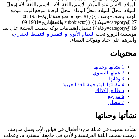
الميلاد=الاسم عند الميلاد |الاسم باللغة الأم=الاسم باللغة الأم |محلّ
الميلاد=محلّ الميلاد |محلّ الوفاة=محلّ الوفاة |موقع الوب=موقع
الوب |وصف=وصف }}{{#subobject:واقعة|تاريخ=1933-08-
27|@category=ميلاد}} {{#subobject:واقعة|تاريخ=1981-09-
19|@category=وفاة}} تشمل اهتمامات يوكه سميت البحثية على نقد
مؤسسة الزواج تحت
النظام الأبوي
و التمييز
و التنميط الجندري
،
وأثيرهم على حياة وهويّات النساء.
محتويات
1
نشأتها وحياتها
2
عملها النسوي
3
وفاتها
4
مقالتها المترجمة للغة العربية
5
طالعوا كذلك
6
مراجع
7
مصادر
نشأتها وحياتها
نشأت سميت في عائلة من 6 أطفال في فيانن، لأب يعمل مدرسًا.
درست سميت اللغة الفرنسية والأدب في جامعة أمستردام، وعملت