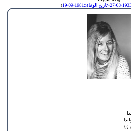
‒تاريخ الوفاة::1981-09-19
)
دا
ندا
و }}