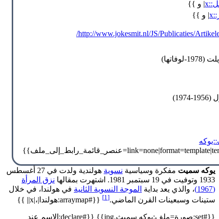
::x
| و }}
x
| و }}
http://www.jokesmit.nl/JS/Publicaties/Artike
لوفاتها)
197)
:يوكه
يوكه سميت
مفكرة وسياسية
نسوية
هولندية ولدت في 27 أغسطس
1933 وتوفيت في 19 سبتمبر 1981. اشتهرت بمقالها
نزق المرأة
(1967)
، والذي يعد بداية
الموجة النسوية الثانية
في هولندا، في خلال
[1]
ستينات وسبعينات القرن الماضي.
{{#arraymap:هولندا|،|x|| }}
{{#set:صورة=ملف:يوكه سميث.jpg}} {{#declare:الاسم عند