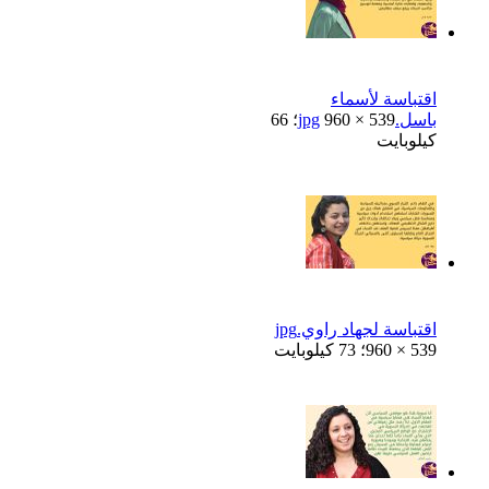
اقتباسة لأسماء
باسل.jpg
960 × 539؛ 66
كيلوبايت
اقتباسة لجهاد راوي.jpg
960 × 539؛ 73 كيلوبايت