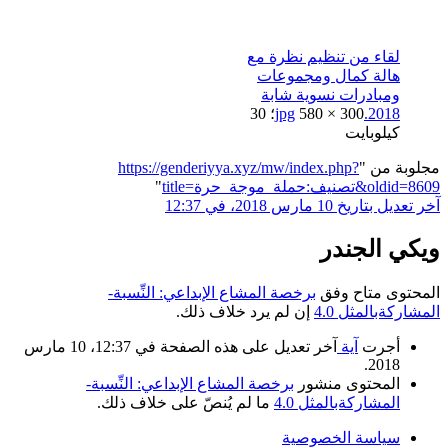
لقاء من تنظيم نظرة مع
هالة كمال ومجموعات
ومبادرات نسوية شابة
2018.jpg
580 × 300؛ 30
كيلوبايت
مجلوبة من "
https://genderiyya.xyz/mw/index.php?
title=تصنيف:حملة_موجة_حرة&oldid=8609
"
آخر تعديل بتاريخ 10 مارس 2018، في 12:37
ويكي الجندر
المحتوى متاح وفق
برخصة المشاع الإبداعي: النِّسبة-
المشاركةبالمثل 4.0
إن لم يرد خلاف ذلك.
أجرت
آية
آخر تعديل على هذه الصفحة في 12:37، 10 مارس
2018.
المحتوى منشور
برخصة المشاع الإبداعي: النِّسبة-
المشاركةبالمثل 4.0
ما لم يُنصّ على خلاف ذلك.
سياسة الخصوصية