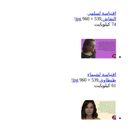
اقتباسة لسلمى
النقاش.jpg
960 × 539؛
74 كيلوبايت
اقتباسة لشيماء
طنطاوي.jpg
960 × 539؛
61 كيلوبايت