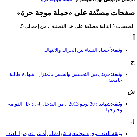
صفحات مصنّفة على «حملة موجة حرة»
الصفحات 5 التالية مصنّفة على هذا التصنيف، من إجمالي 5.
أ
وثيقة:أجساد النساء بين الحراك والانتهاك
ح
وثيقة:حريتي بين التجسس والحبس بالمنزل - شهادة طالبة
جامعية
ش
وثيقة:شهادة : 30 يونيو 2013... من التدخل إلى داخل الدوامة
وخارجها
ل
وثيقة:للعنف وجوه مجتمعية: شهادة امرأة عن تعرضها للعنف