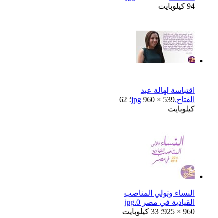
94 كيلوبايت
اقتباسة لهالة عبد
الفتاح.jpg
960 × 539؛ 62
كيلوبايت
النساء وتولي المناصب
القيادية في مصر 0.jpg
925 × 960؛ 33 كيلوبايت