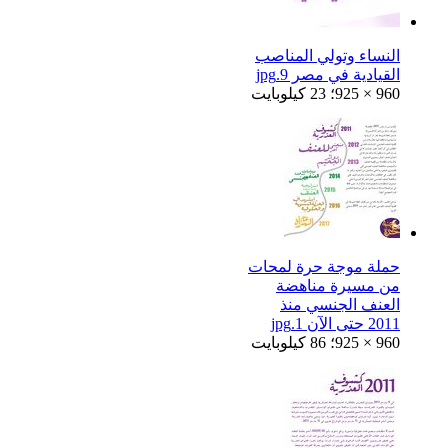
النساء وتولي المناصب
القيادية في مصر 9.jpg
925 × 960؛ 23 كيلوبايت
حملة موجة حرة لمحات
من مسيرة مناهضة
العنف الجنسي منذ
2011 حتى الآن 1.jpg
925 × 960؛ 86 كيلوبايت