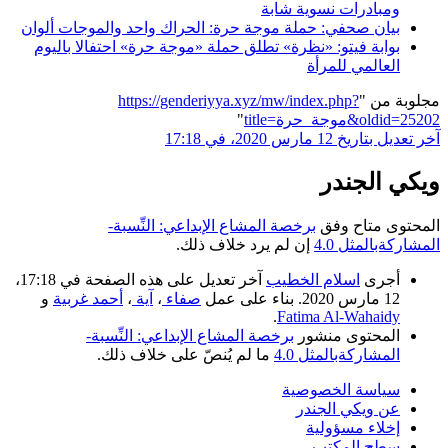
ومبادرات نسوية شابة
بيان صحفي: حملة موجة حرة: الحراك واحد والموجات ألوان
بوابة فيتو: «نظرة» تطلق حملة «موجة حرة» احتفالا باليوم
العالمي للمرأة
مجلوبة من "
https://genderiyya.xyz/mw/index.php?
title=موجة_حرة&oldid=25202
"
آخر تعديل بتاريخ 12 مارس 2020، في 17:18
ويكي الجندر
المحتوى متاح وفق
برخصة المشاع الإبداعي: النِّسبة-
المشاركةبالمثل 4.0
إن لم يرد خلاف ذلك.
أجرى
اسلام الخطيب
آخر تعديل على هذه الصفحة في 17:18،
12 مارس 2020. بناء على عمل
صفاء
،
آية
،
أحمد غربية
و
.
Fatima Al-Wahaidy
المحتوى منشور
برخصة المشاع الإبداعي: النِّسبة-
المشاركةبالمثل 4.0
ما لم يُنصّ على خلاف ذلك.
سياسة الخصوصية
عن ويكي الجندر
إخلاء مسؤولية
سطح المكتب