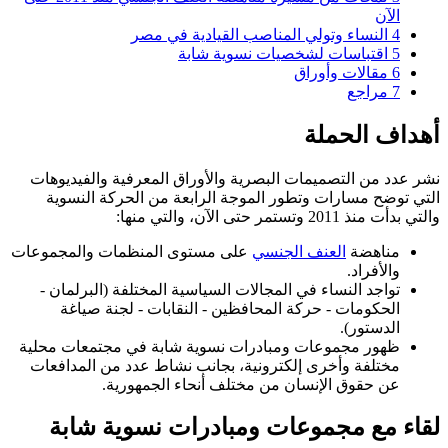
الآن
4
النساء وتولي المناصب القيادية في مصر
5
اقتباسات لشخصيات نسوية شابة
6
مقالات وأوراق
7
مراجع
أهداف الحملة
نشر عدد من التصميمات البصرية والأوراق المعرفية والفيديوهات
التي توضح مسارات وتطور الموجة الرابعة من الحركة النسوية
والتي بدأت منذ 2011 وتستمر حتى الآن، والتي منها:
مناهضة
العنف الجنسي
على مستوى المنظمات والمجموعات
والأفراد.
تواجد النساء في المجالات السياسية المختلفة (البرلمان -
الحكومات - حركة المحافظين - النقابات - لجنة صياغة
الدستور).
ظهور مجموعات ومبادرات نسوية شابة في مجتمعات محلية
مختلفة وأخرى إلكترونية، بجانب نشاط عدد من المدافعات
عن حقوق الإنسان من مختلف أنحاء الجمهورية.
لقاء مع مجموعات ومبادرات نسوية شابة