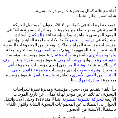
لقاء مع هالة كمال ومجموعات ومبادرات نسوية
شابة ضمن إطار الحملة
عقدت نظرة لقاء في 8 مارس 2018، بعنوان "مستقبل الحركة
النسوية في مصر - لقاء مع مجموعات ومبادرات نسوية شابة" في
المعهد الفرنسي بالقاهرة، وذلك بإستضافة
هالة كمال
أستاذة
مشاركة في
دراسات الجندر
بكلية الآداب، جامعة القاهرة، وإحدى
مؤسسات مؤسسة المرأة والذاكرة، وبعض من المجموعات النسوية
الشابة من أنحاء الجمهورية، وهم:
رنيم العفيفي
رئيسة تحرير مجلة
ولها وجوه أخرى
بالقاهرة،
وآيات عثمان
عضوة مؤسسة بـمؤسسة
جنوبية حرة
بأسوان،
ورشا الشريف
عضوة مؤسسة
براديو بنات أوف
لاين
بالإسماعيلية،
وهبة النمر
وهي إحدى مؤسسات مجموعة
أنثى
بالبحيرة،
ونيرة حشمت
إحدى مؤسسات
مجموعة قانون يحمي
الفتيات من العنف الأسري
بالقاهرة،
وأسماء باسل
عضوة مؤسسة
بمجموعة
مبادرة دورِك
بقنا.
بدأ اللقاء بتقديم مزن حسن، مؤسسة ومديرة نظرة للدراسات
النسوية ، ثم تلاها عرض موجز لهالة كمال، عن تاريخ الموجات
الأربعة
للحركة النسوية المصرية
ابتداءًا منذ 1919 وحتى الآن. وانتقل
الحوار إلى الممثلات عن المجموعات النسوية الشابة وانتهي اللقاء
باستقبال الأسئلة من الحضور.