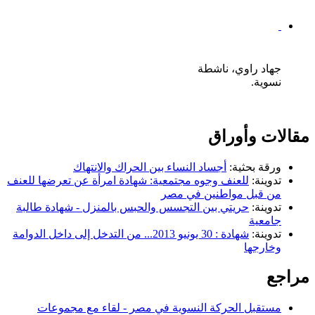
جهاد راوي، ناشطة
نسوية.
مقالات وأوراق
ورقة بحثية:
أجساد النساء بين الحراك والانتهاك
تدوينة:
للعنف وجوه مجتمعية: شهادة امرأة عن تعرضها للعنف
من قبل مواطنين في مصر
تدوينة:
حريتي بين التجسس والحبس بالمنزل - شهادة طالبة
جامعية
تدوينة:
شهادة : 30 يونيو 2013... من التدخل إلى داخل الدوامة
وخارجها
مراجع
مستقبل الحركة النسوية في مصر - لقاء مع مجموعات