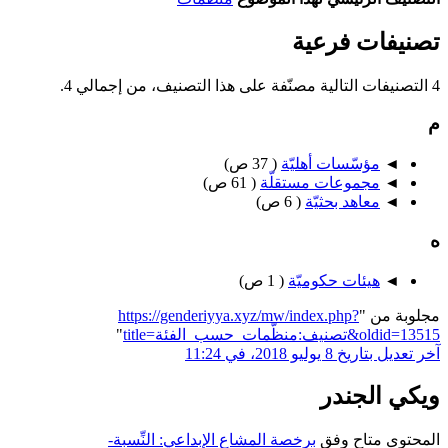
تصنيفات فرعية
4 التصنيفات التالية مصنّفة على هذا التصنيف، من إجمالي 4.
م
◄
مؤسّسات أهليّة
‏
( 37 ص)
◄
مجموعات مستقلّة
‏
( 61 ص)
◄
معاهد بحثيّة
‏
( 6 ص)
ه
◄
هيئات حكوميّة
‏
( 1 ص)
مجلوبة من "
https://genderiyya.xyz/mw/index.php?
title=تصنيف:منظّمات_حسب_الفئة&oldid=13515
"
آخر تعديل بتاريخ 8 يوليو 2018، في 11:24
ويكي الجندر
المحتوى متاح وفق
برخصة المشاع الإبداعي: النِّسبة-