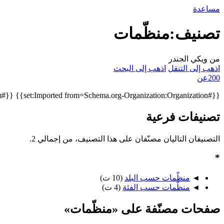
مساعدة
تصنيف:منظّمات
من ويكي الجندر
اذهب إلى التنقل
اذهب إلى البحث
200عن
{{#set:Imported from=Schema.org-Organization:Organization}}
{{#forminput:form=منظّمة |button text=أنشئ أو عدّل بيانات منظّمة |autocomplete on category=منظّمات |no autofocus }}
تصنيفات فرعية
التصنيفان التاليان مصنّفان على هذا التصنيف، من إجمالي 2.
*
◄
منظّمات حسب البلد
‏
(10 ت)
◄
منظّمات حسب الفئة
‏
(4 ت)
صفحات مصنّفة على «منظّمات»