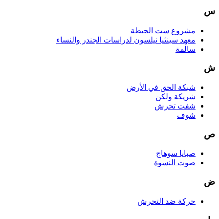
س
مشروع ست الحيطة
معهد سينثيا نيلسون لدراسات الجندر والنساء
سالمة
ش
شبكة الحق في الأرض
شريكة ولكن
شفت تحرش
شوف
ص
صبايا سوهاج
صوت النسوة
ض
حركة ضد التحرش