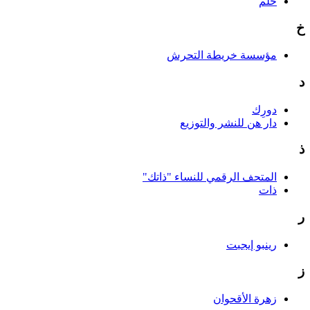
حلم
خ
مؤسسة خريطة التحرش
د
دورِك
دار هن للنشر والتوزيع
ذ
المتحف الرقمي للنساء "ذاتك"
ذات
ر
رينبو إيجبت
ز
زهرة الأقحوان