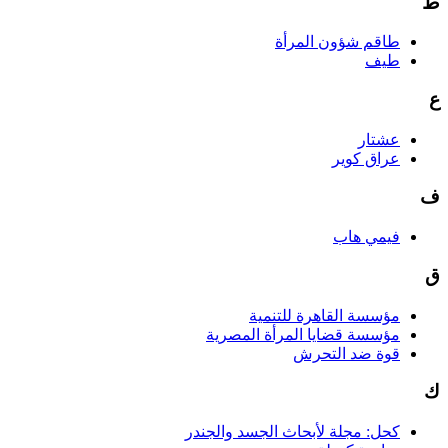
ط
طاقم شؤون المرأة
طيف
ع
عشتار
عراق كوير
ف
فيمي هاب
ق
مؤسسة القاهرة للتنمية
مؤسسة قضايا المرأة المصرية
قوة ضد التحرش
ك
كحل: مجلة لأبحاث الجسد والجندر