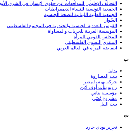
التحالف الإقليمي للمدافعات عن حقوق الإنسان في الشرق الأو
الجمعية التونسية للنساء الديمقراطيات
الجمعية الطبية اللبنانية للصحة الجنسية
السّوار
القوس للتعددية الجنسية والجندرية في المجتمع الفلسطيني
المؤسسة العربية للحريات والمساواة
المجلس القومي للمرأة
المنتدى النسوي الفلسطيني
انتفاضة المرأة في العالم العربي
ب
بداية
بنت المصاروة
حركة بهية يا مصر
راديو بنات أوف لاين
مؤسسة بناتي
مشروع بُصّي
بنت النيل
ت
تحرير بودي جارد