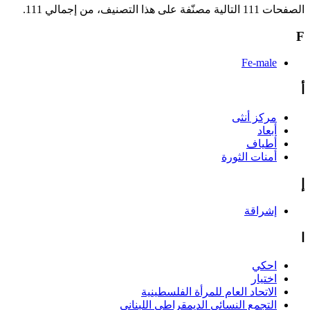
الصفحات 111 التالية مصنّفة على هذا التصنيف، من إجمالي 111.
F
Fe-male
أ
مركز أنثى
أبعاد
أطياف
أمنات الثورة
إ
إشراقة
ا
احكي
اختيار
الاتحاد العام للمرأة الفلسطينية
التجمع النسائي الديمقراطي اللبناني