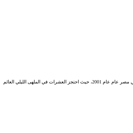
أنشأ الصفحة ب''''حادثة كوين بوت''' هي حادثة جرت في مصر عام عام 2001، حيث احتجز العشرات في الملهى الليلي العائم