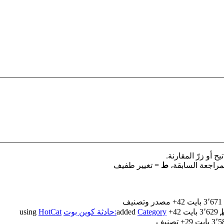
 أو زرّ المقارنة.
مراجعة السابقة،
ط
= تغيير طفيف
‏
3٬671 بايت
+42
‏
مصدر وتصنيف
3٬629 بايت
+42
‏
Category:حادثة كوين بوت
added
using
HotCat
3 بايت
+29
‏
تصنيف