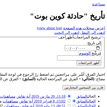
مساعدة
تأريخ "حادثة كوين بوت"
اعرض سجلات هذه الصفحة
(
view abuse log
)
اذهب إلى التنقل
اذهب إلى البحث
ترشيح المراجعات
أظهر
أخف
إلى تاريخ:
مُرشِّح
الوسوم
:
أظهر المراجعات
اختيار الفرق: أشّر على مراجعتين ثم اضغط زرّ الرجوع في لوحة المفاتيح
مفتاح:
(الحالي)
= الفرق عن المراجعة الحالية
(السابق)
= الفرق عن ال
الحالي
السابق
11:18، 20 مارس 2019
‏
آية
نقاش
مساهمات
الحالي
السابق
15:02، 8 فبراير 2019
‏
آية
نقاش
مساهمات
‏
ط
الحالي
السابق
06:51، 13 مايو 2018
‏
آية
نقاش
مساهمات
‏
٬587