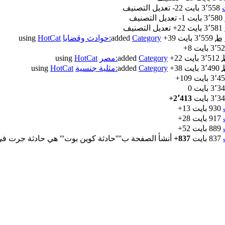
‏
3٬558 بايت
-22
‏
تعديل التصنيف
‏
3٬580 بايت
-1
‏
تعديل التصنيف
‏
3٬581 بايت
+22
‏
تعديل التصنيف
‏
ط
3٬559 بايت
+39
‏
Category:حوادث وقضايا
added
using
HotCat
3٬ بايت
+8
3٬512 بايت
+22
‏
Category:مصر
added
using
HotCat
3٬490 بايت
+38
‏
Category:مثلية جنسية
added
using
HotCat
3٬ بايت
+109
3٬ بايت
0
3٬ بايت
+2٬413
‏
930 بايت
+13
‏
917 بايت
+28
‏
889 بايت
+52
‏
837 بايت
+837
‏