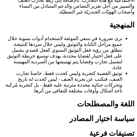
الاجتماعية مع هذه التجارب؛ بالإصافة إلى ربط تجارب العنف
والتمييز من أجل تعزيز التضامن والدعم المتبادل بين النساء
وأصحاب الهويّات الجندريّة غير النمطيّة.
المنهجية
نرى ضرورة في سعي الموثقة لاستخدام أدوات نسوية خلال
جميع مراحل الكتابة والتوثيق وليس خلال سردها للنتيجة.
ننطلق من رؤية فعل التوثيق النسوي كفعل قصدي يشمل
على فعل اختيار لقضايا محددة، بهدف توسيع خريطة التوثيق
لتشمل تجارب وقضايا يتم تهميشها من السردية المهيمنة
عادة.
توثيق القضية كتجربة وليس كحدث فقط، خاصةً تجارب
العنف، فنكتب عن تجربة العنف - ليس كحدث له تاريخ
وتحركات جنائية محددة مترتبة عليه فقط - بل كتجربة مُركبة
تأخذ أشكال وأوقات مختلفة للتعافي من أثرها.
اللغة والمصطلحات
سياسة اختيار المصادر
تصنيفات فرعية