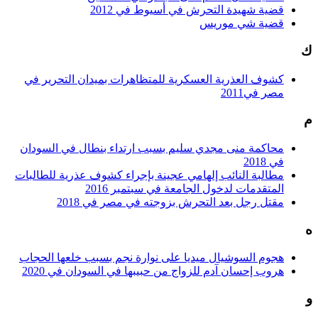
قضية شهيدة التحرش في أسيوط في 2012
قضية شي موريس
ك
كشوف العذرية العسكرية للمتظاهرات بميدان التحرير في
مصر في2011
م
محاكمة منى مجدي سليم بسبب ارتداء بنطال في السودان
في 2018
مطالبة النائب إلهامي عجينة بإجراء كشوف عذرية للطالبات
المتقدمات لدخول الجامعة في سبتمبر 2016
مقتل رجل بعد التحرش بزوجته في مصر في 2018
ه
هجوم السوشيال ميديا على نوارة نجم بسبب خلعها الحجاب
هروب إحسان آدم للزواج من حبيبها في السودان في 2020
و