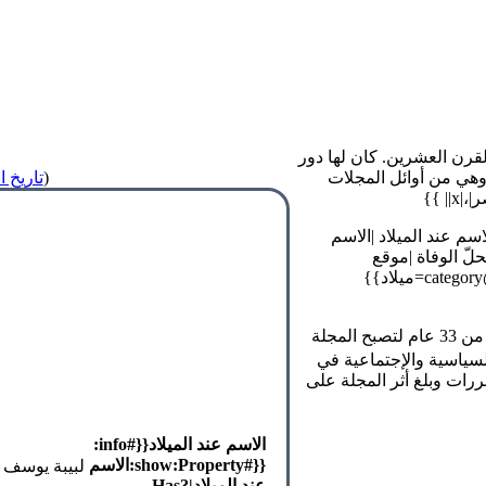
قرن العشرين. كان لها دور
وهي من أوائل المجلات
(
تاريخ المي
jp:الاسم عند الميلاد=الاسم عند الميلاد |الاسم
حلّ الوفاة |موقع
الوب=موقع الوب |وصف=وصف }}{{#subobject:واقعة|تاريخ=1880|@category=ميلاد}}
أصدرت لبيبة هاشم في 1906 مجلة "فتاة الشرق" التي استمرت لأكثر من 33 عام لتصبح المجلة
سياسية والإجتماعية في
ررات وبلغ أثر المجلة على
الاسم عند الميلاد{{#info:
{{#show:Property:الاسم
لبيبة يوسف
عند الميلاد|?Has