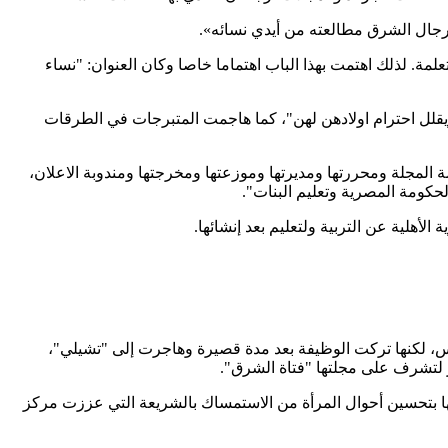
 رجال الشرق مطالعته من أيدي نسائه».
مة. لذلك اهتمت بهذا الباب اهتماما خاصا وكان العنوان: "نساء
يقلل احترام اولادهن لهن"، كما هاجمت المتبرجات في الطرقات
 المجلة ومحررتها ومديرتها وموزعتها ومخرجتها ومندوبة الاعلان،
هلية عن التربية ولتعليم بعد إنشائها.
(1339 هـ = 1920 م) في وزارة المعارف للتفتيش على المدارس، لكنها تركت الوظيفة بعد مدة قصيرة وهاجرت إلى "تشيلي"،
ها بتحسين أحوال المرأة من الاستمساك بالشريعة التي عززت مركز