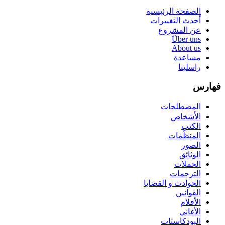
الصفحة الرئيسية
أحدث التغييرات
عن المشروع
Über uns
About us
مساعدة
راسلينا
فهارس
المصطلحات
الأشخاص
الكتب
المنظّمات
الصور
الوثائق
الحملات
الترجمات
الحوادث و القضايا
القوانين
الأفلام
الأغاني
البودكاستات