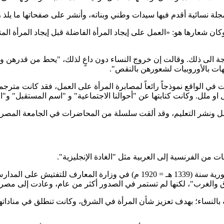
مجلة نسائية أقدم فيها سيدات وطني وبناته، وأنشر على صفحاتها ما يلذ
شعارها هو: «العمل على إيجاد المرأة الفاضلة قبل إيجاد المرأة المتعل
ة الى ذلك. وقالت إن خروج النساء دون داعٍ لذلك، "يحط من قدرهن و
هات بالأوروبيات لشعورهن بالنقص".
في الواقع نموذجاً رائعاً لمصابرة المرأة على العمل، فقد كانت مترجمة
ل ونشر التعليم، وقد ألقت سلسلة من المحاضرات في الجامعة المصرية الأ
ت من الفرنسية إلى العربية مثل "الغادة الإنجليزية".
نظرًا لشهرتها في ميدان التعليم واهتمامها بالتربية عينتها الحكومة السورية سنة 
 بالنساء؛ بهدف تعزيز شأن المرأة في الشرق، وكانت تنطلق في منادات