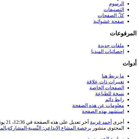
الرسوم
التصنيفات
كلّ الصفحات
صفحة عشوائية
المرفوعات
ملفات جديدة
إحصائيات الميديا
أدوات
ما يربط هنا
تغييرات ذات علاقة
الصفحات الخاصة
نسخة للطباعة
رابط دائم
معلومات عن هذه الصفحة
استشهد بهذه الصفحة
أجرى
أحمد غربية
آخر تعديل على هذه الصفحة في 12:36، 21 يونيو 2020. بناء على عمل
المحتوى منشور
برخصة المشاع الإبداعي: النِّسبة-المشاركةبالمثل 
سياسة الخصوصية