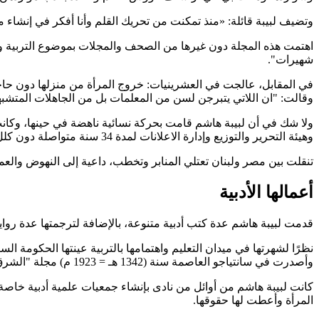
وتضيف لبيبة قائلة: «منذ تمكنت من تحريك القلم وأنا أفكر في إنشاء 
اهتمت هذه المجلة دون غيرها من الصحف والمجلات بموضوع التربية وكان 
شهيرات".
في المقابل، عالجت في العشرينيات: خروج المرأة من منزلها دون حاج
وقالت: "ان اللاتي يتبرجن لسن من المعلمات بل من الجاهلات المتشب
ولا شك في أن
لبيبة هاشم
قامت بحركة نسائية ناهضة في حينها، وكانت 
وهيئة التحرير والتوزيع وإدارة الاعلانات لمدة 34 سنة متواصلة دون كلل او ملل. وكانت كتابتها عن "أحوالنا الاجتماعية" و "اسم المستقبل" و"الحكومة المصرية وتعليم البنات".
تنقلت بين مصر ولبنان تعتلي المنابر وتخطب، داعية إلى النهوض والعم
أعمالها الأدبية
قدمت
لبيبة هاشم
عدة كتب أدبية متنوعة، بالإضافة لترجمتها عدة روايا
وأصدرت في سانتياجو العاصمة سنة (1342 هـ = 1923 م) مجلة "الشرق والغرب"، لكنها لم تستمر في الصدور أكثر من عام، وعادت إلى مصر لتشرف على مجلتها "فتاة الشرق".
كانت
لبيبة هاشم
من أوائل من نادى بإنشاء جمعيات علمية أدبية خاصة
المرأة وأعطت لها حقوقها.