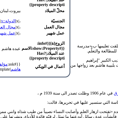
property descripti}}
محلّ الميلاد
بيروت،لبنان
الجنسيّة
،|x|
الدولة::x
|
مجال العمل
،|x|
مجال العم
عمل شهير
،|x|
عمل شهير:
الزوج[ة]{{#info:
» اللبنانية في عام 1880 م وقد تلقت تعليمها ب «مدرسة
{{#show:Property:الاسم
عبده هاشم
مطالعة والتعلُّم.
عند الميلاد|?Has
property descripti}}
يب الكبير "إبراهيم
{{#ask:
مؤلف:
ت بلبيبة هاشم بعد زواجها من
أعمال في الويكي
هاشم
|link=none|format=template|template=عنصر_قائمة_رابط_إلى_ملف}}
رق
في عام 1906 وظلت تصدر الى سنة 1939 م ،
سة التي ستسير عليها في تحريرها، قالت:
 عهده «تفتحت ازهار العلم وأصابت النساء نصيباً من طيب شذاه وانن
شأت عدة رسائل أودعتها ما تمثل لرقيّه فائدة للأدباء، ونشرتها على 