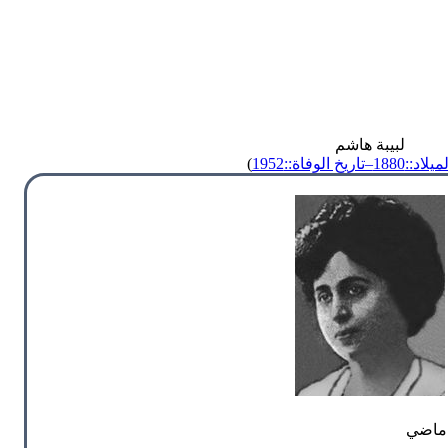
لبيبة هاشم
لاد::1880
‒تاريخ الوفاة::1952
)
 ماضي