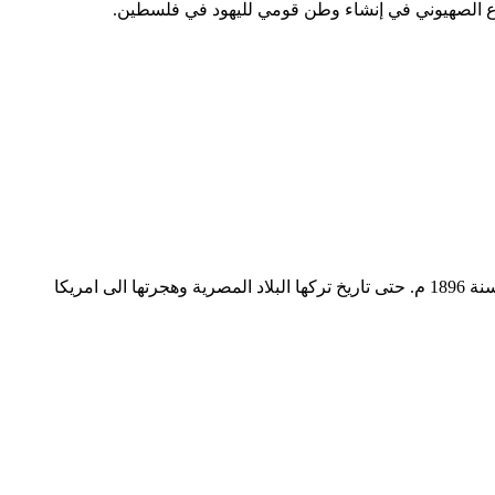
وع الصهيوني في إنشاء وطن قومي لليهود في فلسطين.
من اركان الحركة النسائية لما قدمته من نشاط ملحوظ للمجلة ولم يعرف التوقف منذ ان بدأت العمل في هذه الحركة منذ سنة 1896 م. حتى تاريخ تركها البلاد المصرية وهجرتها الى امريكا