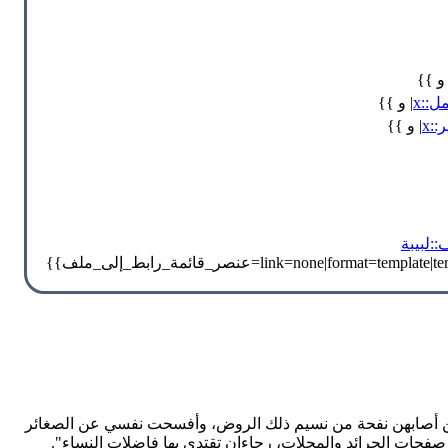
 و }}
ل::x
| و }}
:x
| و }}
:لبيبة
ي ممن أصابهن نفحة من نسيم ذلك الروض، وأفسحت نفسي عن الصغائر
صفحات الجرائد والمجلات، رجاءان تقتدي بها فاضلات النساء".