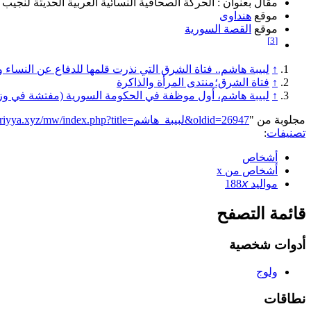
مقال بعنوان : الحركة الصحافية النسائية العربية الحديثة لنجيب ا
موقع
هنداوى
موقع
القصة السورية
[3]
↑
لبيبة هاشم.. فتاة الشرق التي نذرت قلمها للدفاع عن النساء ومناص
↑
فتاة الشرق؛منتدى المرأة والذاكرة
↑
لبيبة هاشم، أول موظفة في الحكومة السورية (مفتشة في وزارة المعارف) عام
مجلوبة من "
https://genderiyya.xyz/mw/index.php?title=لبيبة_هاشم&oldid=26947
تصنيفات
:
أشخاص
أشخاص من x
مواليد 188𝘹
قائمة التصفح
أدوات شخصية
ولوج
نطاقات