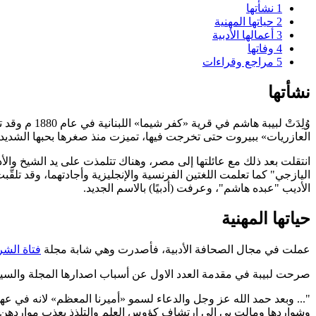
1
نشأتها
2
حياتها المهنية
3
أعمالها الأدبية
4
وفاتها
5
مراجع وقراءات
نشأتها
وُلِدَتْ
لبيبة هاشم
في قرية «كفر شيما
العازريات» ببيروت حتى تخرجت فيها، تميزت منذ صغرها بحبها الشديد لل
انتقلت بعد ذلك مع عائلتها إلى مصر، وهناك تتلمذت على يد الشيخ والأد
اليازجي" كما تعلمت اللغتين الفرنسية والإنجليزية وأجادتهما، وقد تلقَّب
الأديب "عبده هاشم"، وعرفت (أدبيًا) بالاسم الجديد.
حياتها المهنية
عملت في مجال الصحافة الأدبية، فأصدرت وهي شابة مجلة
فتاة الش
صرحت لبيبة في مقدمة العدد الاول عن أسباب اصدارها المجلة والسيا
"... وبعد حمد الله عز وجل والدعاء لسمو «أميرنا المعظم» لانه في
وشواردها ومالت بي الي ارتشاف كؤوس العلم والتلذذ بعذب مواردهن فأن