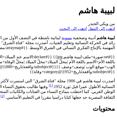
لبيبة هاشم
من ويكي الجندر
اذهب إلى التنقل
اذهب إلى البحث
لبيبة هاشم
أديبة وصحفية
نسوية
لبنانية ناشطة في النصف الأول من ال
رائد في الحركة النسائية وتعليم الفتيات. أصدرت مجلة "فتاة الشرق" 
المهتمة بالإنتاج الفكري النسائي في الشرق الأوسط. {{#arraymap:مصر|،|x|| }}
{{#set:صورة=ملف:لبيبة هاشم.g}} {{#declare
باللغة الأم=الاسم باللغة الأم |محلّ الميلاد=محلّ الميلاد |محلّ الوفاة=م
{{#subobject:واقعة|تاريخ=1952|@category=وفاة}}
[1]
النسائية الأطول عمرا قبل ثورة 1952.
وفيها طالبت بحقوق النساء ال
الوطن العربي. كما احتفلت بنماذج النساء من الفنانات والكاتبات المتح
[2]
الثقافة المصرية حد جعلها كتابا دراسيا مقررا في التعليم الأساسي.
محتويات