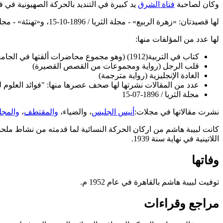
وكان لصاحبة
فتاة الشرق
يد كبيرة في التنديد بالحركة الصهيونية ف
لها قصيدتان: «زهرة الربيع» - مجلة الثريا / 1896-10-15، و«تهنئة» - مجلة فتاة الشرق / 1913-04-14.
لها عدد من المؤلفات منها:
كتاب في التربية(1912) (وهو مجموع محاضرات ألقتها في الجامعة المصرية)
قلب الرجل (رواية ومجموعات من القصص القصيرة)
الغادة الإنجليزية (رواية مترجمة)
عدد من المقالات نشرتها لها صحف عصرها منها: "فوائد العلوم ل
مجلة الثريا / 1896-07-15
نشرت مقالاتها في مجلات:
أنيس الجليس
، والضياء،
والمقتطف
،
والمجل
كانت
لبيبة هاشم
اللاتينية في نهاية سنة 1939.
وفاتها
توفيت
لبيبة هاشم
بالقاهرة في عام 1952 م.
مراجع وقراءات