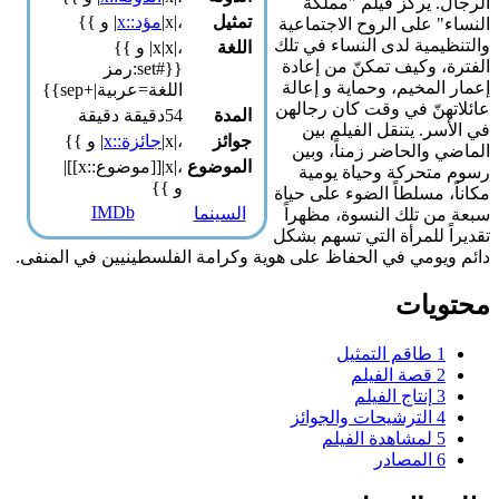
. يركز فيلم "مملكة
تمثيل
،|x|
مؤد::x
| و }}
" على الروح الاجتماعية
يمية لدى النساء في تلك
اللغة
،|x|x| و }}
، وكيف تمكنّ من إعادة
{{#set:رمز
المخيم، وحماية و إعالة
اللغة=عربية|+sep}}
هنّ في وقت كان رجالهن
المدة
54دقيقة دقيقة
ر. يتنقل الفيلم بين
جوائز
،|x|
جائزة::x
| و }}
 والحاضر زمناً، وبين
الموضوع
،|x|[[موضوع::x]]|
تحركة وحياة يومية
و }}
، مسلطاً الضوء على حياة
IMDb
السينما
ن تلك النسوة، مظهراً
ً للمرأة التي تسهم بشكل
يومي في الحفاظ على هوية وكرامة الفلسطينيين في المنفى.
يات
1
طاقم التمثيل
2
قصة الفيلم
3
إنتاج الفيلم
4
الترشيحات والجوائز
5
لمشاهدة الفيلم
6
المصادر