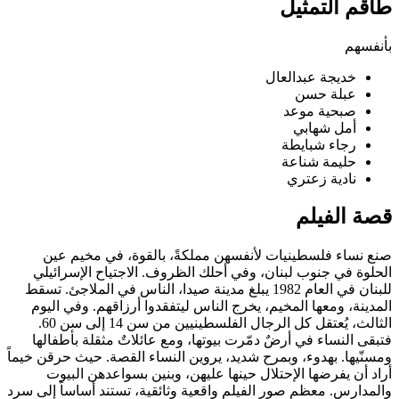
 التمثيل
م
خديجة عبدالعال
عبلة حسن
صبحية موعد
أمل شهابي
رجاء شبايطة
حليمة شناعة
نادية زعتري
الفيلم
اء فلسطينيات لأنفسهن مملكةً، بالقوة، في مخيم عين
 في جنوب لبنان، وفي أحلك الظروف. الاجتياح الإسرائيلي
للبنان في العام 1982 يبلغ مدينة صيدا، الناس في الملاجئ. تسقط
، ومعها المخيم، يخرج الناس ليتفقدوا أرزاقهم. وفي اليوم
الثالث، يُعتقل كل الرجال الفلسطينيين من سن 14 إلى سن 60.
لنساء في أرضٌ دمّرت بيوتها، ومع عائلاتٌ مثقلة بأطفالها
ها. بهدوء، وبمرح شديد، يروين النساء القصة. حيث حرقن خيماً
ن يفرضها الإحتلال حينها عليهن، وبنين بسواعدهن البيوت
رس. معظم صور الفيلم واقعية وثائقية، تستند أساساً إلى سرد