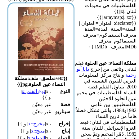
ينيات في مخيمات
لبنان|،|x||}}
{{#arraymap:|،|x||}}
{{#declare: العنوان=العنوان |
السنة |المدة=المدة |
السينماكوم=معرف
اكوم |معرف
النساء: عين الحلوة
فيلم
 وثائقي من إخراج
دانا أبو
إنتاج مركز المعلومات
{{#set:ملصق=ملف:مملكة
 للفنون الشعبية في
النساء عين الحلوة.jpg}}
20. يتناول الفيلم قصة
النوع
،|x|
نوع الفلم::x
|
 الفلسطينيات في مخيم
و }}
حلوة للاجئين
ينيين بين عامي
قصة
غير معيّن
1982و1984، والتي تشكل فصلاً
سيناريو
غير معيّن
ن تاريخ النساء
ينيات في لبنان؛ فبعد
إخراج
،|x|
مخرج::x
| و }}
لإسرائيلي للبنان سنة
إنتاج
،|x|
منتج::x
| و }}
19، دُمّر المخيم وتمّ سجن
الدولة
،|x|
الدولة::x
| و }}