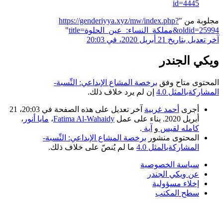
id=4445
 من "
https://genderiyya.xyz/mw/index.php?
_عين_الحلوة&oldid=25994
"
خ 21 أبريل 2020، في 20:03
 الجندر
ى متاح وفق
برخصة المشاع الإبداعي: النِّسبة-
ةبالمثل 4.0
إن لم يرد خلاف ذلك.
أجرى
أحمد غربية
آخر تعديل على هذه الصفحة في 20:03، 21
أبريل 2020. بناء على عمل
Fatima Al-Wahaidy
،
مايا أنور
،
كامله لقيس
و
آية
.
المحتوى منشور
برخصة المشاع الإبداعي: النِّسبة-
المشاركةبالمثل 4.0
ما لم يُنصّ على خلاف ذلك.
سياسة الخصوصية
عن ويكي الجندر
إخلاء مسؤولية
سطح المكتب