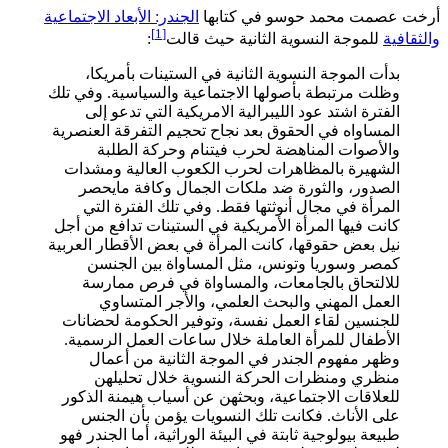
أرخت عصمت محمد حوسو في كتابها
الجندر: الأبعاد الاجتماعية
[1]
والثقافية
للموجة النسوية الثانية حيث قالت
:
بدأت الموجة النسوية الثانية في الستينات بأمريكا،
وظلت مرتبطة بأصولها الاجتماعية والسياسية. وفي تلك
الفترة اشتد عود الليبرالية الامريكية التي تدعو إلى
المساواه في الحقوق بعد نجاح تحجيم التفرقة العنصرية
والأصوات المناهضة لحرب فيتنام وحركة الطلبة
الشهيرة بالمظاهرات لحرب الكعوب العالية ومشدات
الصدور، والثورة ضد ملكات الجمال وكافة مايحصر
المرأة في مجال أنوثتها فقط. وفي تلك الفترة التي
كانت فيها المرأة الأمريكية في الستينات تدافع من أجل
نيل بعض حقوقها، كانت المرأة في بعض الأقطار العربية
كمصر وسوريا وتونس، مثل المساواة بين الجنسن
للالتحاق بالجامعات، والمساواة في فرص ممارسة
العمل المهني والبحث العلمي، والأجر المتساوي
للجنسين لقاء العمل نفسة، وتوفير الحكومة لحضانات
الأطفال للمرأة العاملة خلال ساعات العمل الرسمية.
وظهر مفهوم الجندر في الموجة الثانية من أعمال
منظري ومنظرات الحركة النسوية خلال تحليلهن
للعلاقات الاجتماعية، وبحثهن عن أسياب هيمنة الذكور
على الأناث. فكانت تلك النسويات يؤمن بأن الجنس
طبيعة بيولوجية ثابتة في البيئة الوراثية، أما الجندر فهو