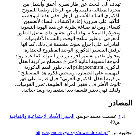
تهدف الي البحث عن إطار نظري أعمق وأشمل من
مجرد المطالبة بالمساواة مع الرجال وطبقا للنموذج
الذكوري السائد للأنسان الرجل. ففي هذة الموجة تم
التأكيد على ضرورة إعادة إكتشاف النساء لأنفسهن
كنساء، ومن ثم صياغة نظرية عن هذة الهوية النسوية
وتحولاتها الممكنة. وقد أمكن تحقيق ذلك بفضل التطور
المعرفي، وتطور مناهج البحث والنساء الأكاديميات
القادرات علي اخراج بحوث متعمقة في ذلك. كما انها
ترفض التفسير الذكوري الوحيد المطروح للحضارة،
وتحاول تقديم تفسير آخر يبرز دور المرأة. كما عمد رواد
الموجة النسوية الثانية لأختراع مصطلح مركزية العقل
الذكوري psllogocentrism الذى يبلور القيم الذكورية
المهيمنة علي الحضارة، وتتلحص فكرة هذا المصطلح "
مركزية العقل الذكوري الغربي" حول قدرتة علي قهر
ثالوث الأطراف ، فقهر المرأة، الطبيعة، تحرر القوميات.
ولذلك فهي تعتبر فلسفة بعد استعمارية وبعد حداثية.
المصادر
↑
عصمت محمد حوسو،
الجندر: الأبعاد الاجتماعية والثقافية
ص49
مجلوبة من "
https://genderiyya.xyz/mw/index.php?