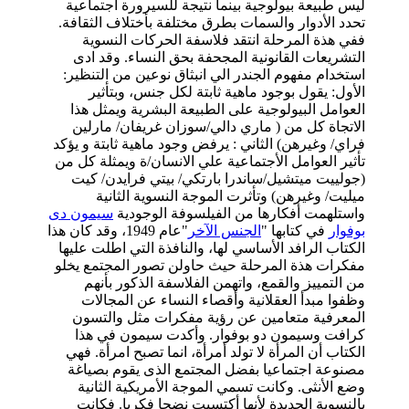
ليس طبيعة بيولوجية بينما نتيجة للسيرورة اجتماعية
تحدد الأدوار والسمات بطرق مختلفة بأختلاف الثقافة.
ففي هذة المرحلة انتقد فلاسفة الحركات النسوية
التشريعات القانونية المجحفة بحق النساء. وقد ادى
استخدام مفهوم الجندر الي انبثاق نوعين من التنظير:
الأول: يقول بوجود ماهية ثابتة لكل جنس، وبتأثير
العوامل البيولوجية على الطبيعة البشرية ويمثل هذا
الاتجاة كل من ( ماري دالي/سوزان غريفان/ مارلين
فراي/ وغيرهن) الثاني : يرفض وجود ماهية ثابتة و يؤكد
تأثير العوامل الأجتماعية علي الانسان/ة ويمثلة كل من
(جولييت ميتشيل/ساندرا بارتكي/ بيتي فرايدن/ كيت
ميليت/ وغيرهن) وتأثرت الموجة النسوية الثانية
واستلهمت أفكارها من الفيلسوفة الوجودية
سيمون دى
بوفوار
في كتابها "
الجنس الآخر
"عام 1949، وقد كان هذا
الكتاب الرافد الأساسي لها، والنافذة التي اطلت عليها
مفكرات هذة المرحلة حيث حاولن تصور المجتمع يخلو
من التمييز والقمع، واتهمن الفلاسفة الذكور بأنهم
وظفوا مبدأ العقلانية وأقصاء النساء عن المجالات
المعرفية متعامين عن رؤية مفكرات مثل والتسون
كرافت وسيمون دو بوفوار. وأكدت سيمون في هذا
الكتاب أن المرأة لا تولد أمرأة، انما تصبح امرأة. فهي
مصنوعة اجتماعيا بفضل المجتمع الذى يقوم بصياغة
وضع الأنثى. وكانت تسمي الموجة الأمريكية الثانية
بالنسوية الجديدة لأنها أكتسبت نضجا فكريا. فكانت