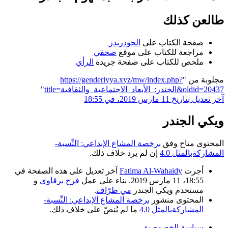
طالعن كذلك
صفحة الكتاب على
الجودريدز
مراجعة للكتاب على موقع
صحفي
ملحص للكتاب على صفحة جريدة
الرأي
مجلوبة من "
https://genderiyya.xyz/mw/index.php?
title=الجندر:_الأبعاد_الاجتماعية_والثقافية&oldid=20437
"
آخر تعديل بتاريخ 11 مارس 2019، في 18:55
ويكي الجندر
المحتوى متاح وفق
برخصة المشاع الإبداعي: النِّسبة-
المشاركةبالمثل 4.0
إن لم يرد خلاف ذلك.
أجرت
Fatima Al-Wahaidy
آخر تعديل على هذه الصفحة في
18:55، 11 مارس 2019. بناء على عمل
فرح برقاوي
و
مستخدم ويكي الجندر
مي طرّاف
.
المحتوى منشور
برخصة المشاع الإبداعي: النِّسبة-
المشاركةبالمثل 4.0
ما لم يُنصّ على خلاف ذلك.
سياسة الخصوصية