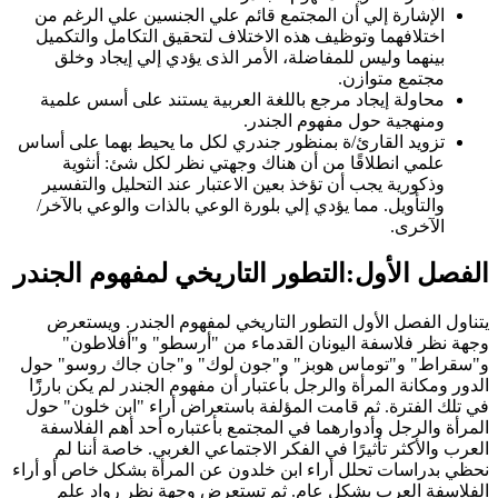
الإشارة إلي أن المجتمع قائم علي الجنسين علي الرغم من
اختلافهما وتوظيف هذه الاختلاف لتحقيق التكامل والتكميل
بينهما وليس للمفاضلة، الأمر الذى يؤدي إلي إيجاد وخلق
مجتمع متوازن.
محاولة إيجاد مرجع باللغة العربية يستند على أسس علمية
ومنهجية حول مفهوم الجندر.
تزويد القارئ/ة بمنظور جندري لكل ما يحيط بهما على أساس
علمي انطلاقًا من أن هناك وجهتي نظر لكل شئ: أنثوية
وذكورية يجب أن تؤخذ بعين الاعتبار عند التحليل والتفسير
والتأويل. مما يؤدي إلي بلورة الوعي بالذات والوعي بالآخر/
الآخرى.
الفصل الأول:التطور التاريخي لمفهوم الجندر
يتناول الفصل الأول التطور التاريخي لمفهوم الجندر. ويستعرض
وجهة نظر فلاسفة اليونان القدماء من "أرسطو" و"أفلاطون"
و"سقراط" و"توماس هوبز" و"جون لوك" و"جان جاك روسو" حول
الدور ومكانة المرأة والرجل بأعتبار أن مفهوم الجندر لم يكن بارزًًا
في تلك الفترة. ثم قامت المؤلفة باستعراض أراء "ابن خلون" حول
المرأة والرجل وأدوارهما في المجتمع بأعتباره أحد أهم الفلاسفة
العرب والأكثر تأثيرًا في الفكر الاجتماعي الغربي. خاصة أننا لم
نحظي بدراسات تحلل أراء ابن خلدون عن المرأة بشكل خاص أو أراء
الفلاسفة العرب بشكل عام. ثم تستعرض وجهة نظر رواد علم