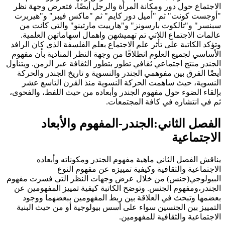
الاجتماع حول دور ومكانة المرأة والرجل أيضًا، فتعرض وجهة نظر
"أوجست كونت" ثم "أميل دور كايم" ثم "ماكس فيبر" و"هيربرت
سبنسر" و"تالكوت بارسونز" و"هارييت مارتينو" والتي كانت من
عالمات الاجتماع اللاتي تم تهميشهن واهمال اسهاماتهن العلمية.
وتؤكد الكاتبة على تأثر علم الاجتماع بعلم الفلسفة الذى كان الرافد
الأساسي لجميع العلوم انطلاقًا من وجهة النظر المنادية بأن مفهوم
الجندر منتج اجتماعي ثقافي تطور بتطور الثقافة عبر الزمن. ويتناول
أيضًا الفرق بين مفوهمي الجندر والنسوية و تاريخ الجندر والحركة
النسوية، حيث ساهمت الحركة النسوية منذ القرن التاسع عشر
بإلقاء الضوء حول مفهوم الجندر وأبعاده من حيث اللفط، والفحوى،
ثم في انتشاره في كافة المجتمعات.
الفصل الثاني:الجندر-المفهوم والأبعاد
الاجتماعية
يناقش الفصل الثاني ماهية مفهوم الجندر ومكوناته وأبعاده
الاجتماعية والثقافية وكيفية تمييزه عن مفهوم النوع
البيولوجي(جنس) من خلال عرض وجهات النظر التي فسرت مفهوم
الجندر،ومفهوم الجنس. وتوضح الكاتبة كيفية تمييز المفهومين عن
بعضمها وتبحث في العلاقة بين ربط المفهومين ببعضهما ووجود
التمييز بين الجنسين سواء على أسس بيولوجية أو من حيث البنية
الاجتماعية والثقافية للمفهومين.