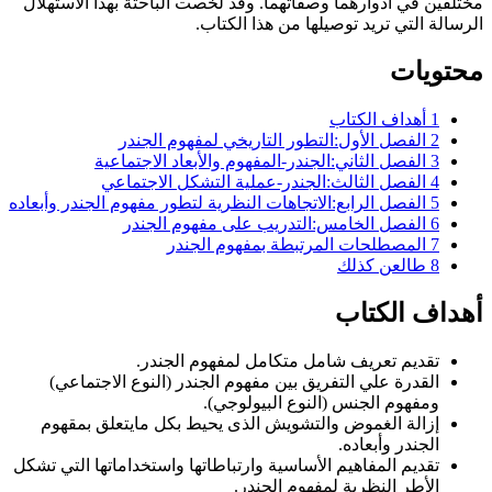
مختلفين في أدوارهما وصفاتهما. وقد لخصت الباحثة بهذا الاستهلال
الرسالة التي تريد توصيلها من هذا الكتاب.
محتويات
1
أهداف الكتاب
2
الفصل الأول:التطور التاريخي لمفهوم الجندر
3
الفصل الثاني:الجندر-المفهوم والأبعاد الاجتماعية
4
الفصل الثالث:الجندر-عملية التشكل الاجتماعي
5
الفصل الرابع:الاتجاهات النظرية لتطور مفهوم الجندر وأبعاده
6
الفصل الخامس:التدريب على مفهوم الجندر
7
المصطلحات المرتبطة بمفهوم الجندر
8
طالعن كذلك
أهداف الكتاب
تقديم تعريف شامل متكامل لمفهوم الجندر.
القدرة علي التفريق بين مفهوم الجندر (النوع الاجتماعي)
ومفهوم الجنس (النوع البيولوجي).
إزالة الغموض والتشويش الذى يحيط بكل مايتعلق بمقهوم
الجندر وأبعاده.
تقديم المفاهيم الأساسية وارتباطاتها واستخداماتها التي تشكل
الأطر النظرية لمفهوم الجندر.