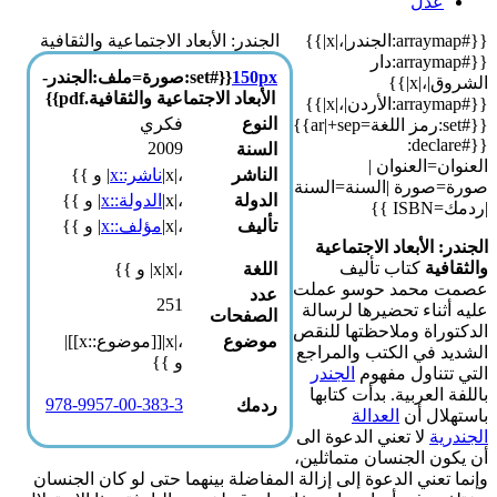
عدل
{{#arraymap:الجندر|،|x|}}
الجندر: الأبعاد الاجتماعية والثقافية
{{#arraymap:دار
150px
{{#set:صورة=ملف:الجندر-
الشروق|،|x|}}
الأبعاد الاجتماعية والثقافية.pdf}}
{{#arraymap:الأردن|،|x|}}
النوع
فكري
{{#set:رمز اللغة=ar|+sep}}
{{#declare:
2009
السنة
العنوان=العنوان |
الناشر
،|x|
ناشر::x
| و }}
صورة=صورة |السنة=السنة
الدولة
،|x|
الدولة::x
| و }}
|ردمك=ISBN }}
تأليف
،|x|
مؤلف::x
| و }}
الجندر: الأبعاد الاجتماعية
والثقافية
كتاب تأليف
اللغة
،|x|x| و }}
عصمت محمد حوسو عملت
عدد
251
عليه أثناء تحضيرها لرسالة
الصفحات
الدكتوراة وملاحظتها للنقص
موضوع
،|x|[[موضوع::x]]|
الشديد في الكتب والمراجع
و }}
التي تتناول مفهوم
الجندر
باللفة العربية. بدأت كتابها
978-9957-00-383-3
ردمك
باستهلال أن
العدالة
الجندرية
لا تعني الدعوة الى
أن يكون الجنسان متماثلين،
وإنما تعني الدعوة إلى إزالة المفاضلة بينهما حتى لو كان الجنسان