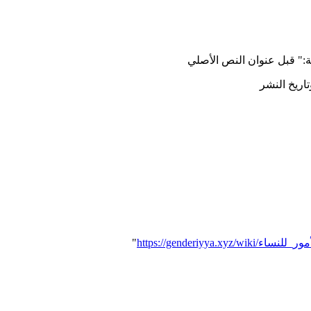
ة:" قبل عنوان النص الأصلي
تاريخ النشر
ل_الأمور_للنساء
"