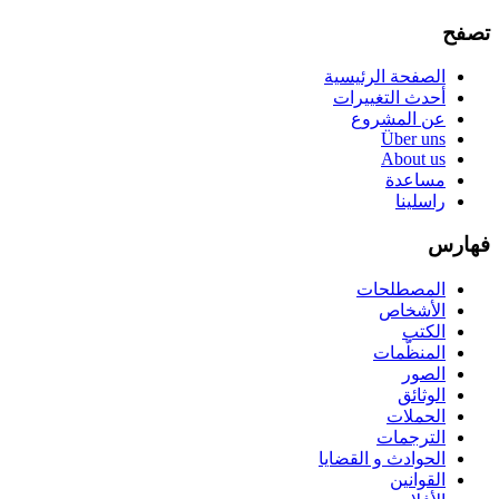
تصفح
الصفحة الرئيسية
أحدث التغييرات
عن المشروع
Über uns
About us
مساعدة
راسلينا
فهارس
المصطلحات
الأشخاص
الكتب
المنظّمات
الصور
الوثائق
الحملات
الترجمات
الحوادث و القضايا
القوانين