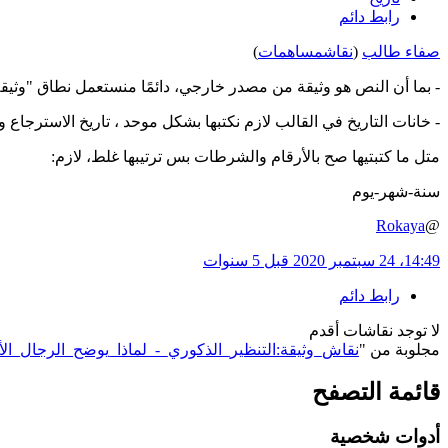
رابط دائم
صفاء طالب
(
نقاش
مساهمات
)
- بما أن النص هو وثيقة من مصدر خارجي، دائمًا منستعمل نطاق "وثيق
- خانات التاريخ في القالب لازم نكتبها بشكل موحد ، تاريخ الاسترجاع و
متل ما كتبتيها صح بالأرقام والشرطات بس ترتيبها غلط، لازم:
سنة-شهر-يوم
Rokaya
@
14:49، 24 سبتمبر 2020
قبل 5 سنوات
رابط دائم
لا توجد نقاشات أقدم
مجلوبة من "
https://genderiyya.xyz/wiki/نقاش_وثيقة:التنظير_الذكوري_-_لماذا_يوضح_الرجا
قائمة التصفح
أدوات شخصية