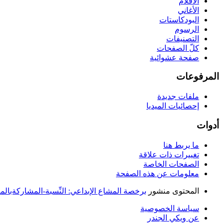
الأفلام
الأغاني
البودكاستات
الرسوم
التصنيفات
كلّ الصفحات
صفحة عشوائية
المرفوعات
ملفات جديدة
إحصائيات الميديا
أدوات
ما يربط هنا
تغييرات ذات علاقة
الصفحات الخاصة
معلومات عن هذه الصفحة
المحتوى منشور
برخصة المشاع الإبداعي: النِّسبة-المشاركةبالمثل 
سياسة الخصوصية
عن ويكي الجندر