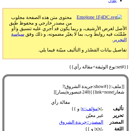
عدل
محتوى متن هذه الصفحة مجلوب
من مصدر خارجي و محفوظ طبق
الأصل لغرض الأرشيف، و ربما يكون قد أجري عليه تنسيق و/أو
ضُمِّنَت فيه روابط وِب، بما لا يغيّر مضمونه، و ذلك وفق
سياسة
التحرير
.
تفاصيل بيانات المَصْدَر و التأليف مبيّنة فيما يلي.
#set:نوع الوثيقة=مقالة رأي}}
[[ملف:{{#show:جريدة الشروق|?
شعار|link=none}}|240عنصورة|يسار]]
مقالة رأي
تأليف
،|x|
مؤلف::x
| و }}
تحرير
غير معيّن
المصدر
المصدر::جريدة الشروق
اللغة
،|x|x| و }}