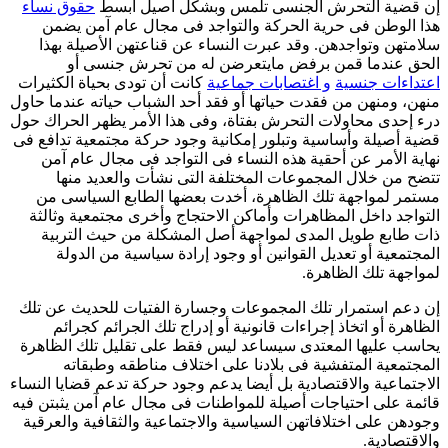
ن قضية التحرش الجنسى تلمس وبشكل أصيل أبسط
حقوق نساء
ذا الوطن فى حرية الحركة والتواجد فى مجال عام آمن يضمن
لامتهن وتواجدهن. وقد عبرت النساء عن قناعتهن الأصيلة بهذا
لحق عندما قمن برفض مايتعرضن له من تحرش جنسى أو
عتداءات جنسية
و اغتصابات جماعية
كانت أن تودى بحياة الكثيرات
نهن، ومنهن من فقدت حياتها أو فقد أحد الشباب حياته عندما حاول
رء إحدى محاولات التحرش بفتاة، وفى هذا الأمر يظهر الحراك حول
ضية أصيلة وأساسية وتبلور إمكانية وجود حركة مجتمعية تدافع فى
هاية الأمر عن أحقية هذه النساء فى التواجد فى مجال عام آمن
تضح من خلال المجموعات المختلفة التى نشأت والعديد منها
ستمر لمواجهة تلك الظاهرة، أخدت بعضها الطابع السياسى من
لتواجد داخل المظاهرات وأماكن الاحتجاج وأخرى مجتمعية وثالثة
ات طابع طويل المدى لمواجهة أصل المشكلة من حيث التربية
لمجتمعية أو تعديل القوانين أو وجود إرادة سياسية من الدولة
مواجهة تلك الظاهرة.
ن دعم استمرار تلك المجموعات وجسارة الفتيات للحديث عن تلك
لظاهرة أو اتخاذ إجراءات قانونية أو إدراج تلك الجرائم كجرائم
حاسب عليها المعتدى سيساعد ليس فقط على تقليل تلك الظاهرة
لمجتمعية المتفشية فى بلادنا على اختلاف مناطقه وطبقاته
لاجتماعية والاقتصادية بل أيضا يدعم وجود حركة تدعم قضايا النساء
ائمة على احتياجات أصيلة للمواطنات فى مجال عام آمن يثبتن فيه
جودهن على اختلافاتهن السياسية والاجتماعية والثقافية والعرقية
الاقتصادية.