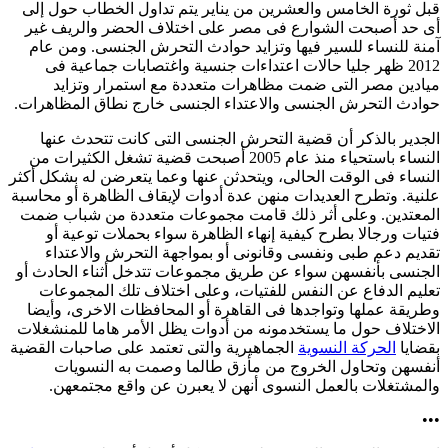
بل ثورة الخامس والعشرين من يناير يتم تداول الخطاب حول إلى
ى حد أصبحت الشوارع فى مصر على اختلاف الحضر والريف غير
منة للنساء للسير فيها وتزايد حوادث التحرش الجنسى. ومن عام
2012 ظهر جليا حالات اعتداءات جنسية واغتصابات جماعية فى
يادين مصر التى ضمت مظاهرات متعددة مع استمرار وتزايد
وادث التحرش الجنسى والاعتداء الجنسى خارج نطاق المظاهرات.
لجدير بالذكر أن قضية التحرش الجنسى التى كانت تتحدث عنها
النساء باستحياء منذ عام 2005 أصبحت قضية تشغل الكثيرات من
لنساء فى الوقت الحالى، ويتحدثن عنها وعما يتعرضن له بشكل أكثر
لنية. وتطرح العديدات منهن عدة أدوات لإيقاف الظاهرة أو محاسبة
لمعتدين. وعلى أثر ذلك قامت مجموعات متعددة من شباب ضمت
تيات ورجالا بطرح كيفية إنهاء الظاهرة سواء بحملات توعية أو
قديم دعم طبى ونفسى وقانونى أو بمواجهة التحرش والاعتداء
لجنسى بأنفسهن سواء عن طريق مجموعات تتدخل أثناء الحادث أو
عليم الدفاع عن النفس للفتيات، وعلى اختلاف تلك المجموعات
طريقة عملها وتواجدها فى القاهرة أو المحافظات الاخرى، وأيضا
لاختلاف حول ما يستخدمونه من أدوات يظل الأمر هاما للمنشغلات
قضايا
الحركة النسوية
الجماهيرية والتى تعتمد على صاحبات القضية
نفسهن وتحاول الخروج من مأزق طالما وصمت به النسويات
المشتغلات بالعمل النسوى أنهن لا يعبرن عن واقع مجتمعهن.
••