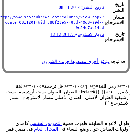
تاريخ
تاريخ النشر::2014-11-08
النشر
مسار
http://www.shorouknews.com/columns/view.aspx?
الاسترجاع
cdate=08112014&id=c88f28e5-48cd-40d3-99d7-
9e54c7ae14cd
تاريخ
تاريخ الاسترجاع::2017-12-12
الاسترجاع
قد توجد
وثائق أخرى مصدرها جريدة الشروق
{{#set:رمز اللغة=ar|+sep}} {{#set:هل ترجمة=}} {{#set:لغة
الأصل=|+sep}} {{#declare: العنوان=العنوان نسخة أرشيفية=نسخة
رشيفية العنوان الأصلي=العنوان الأصلي مسار الاسترجاع=مسار
لاسترجاع }}
وال الأعوام السابقة ظهرت قضية
التحرش الجنسى
كاحدى
ولويات النقاش حول وضع النساء فى
المجال العام
فى مصر. فمن