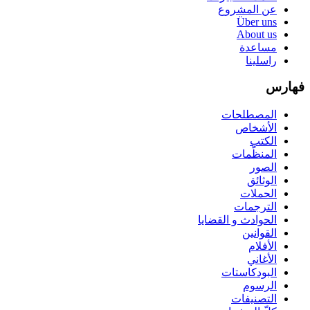
عن المشروع
Über uns
About us
مساعدة
راسلينا
فهارس
المصطلحات
الأشخاص
الكتب
المنظّمات
الصور
الوثائق
الحملات
الترجمات
الحوادث و القضايا
القوانين
الأفلام
الأغاني
البودكاستات
الرسوم
التصنيفات