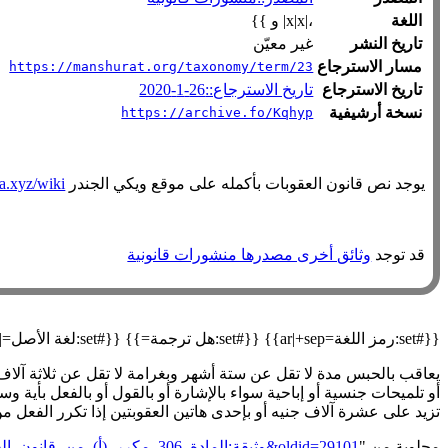
اللغة
،|x|x| و }}
تاريخ النشر
غير معيّن
مسار الاسترجاع
https://manshurat.org/taxonomy/term/23
تاريخ الاسترجاع
تاريخ الاسترجاع::26-1-2020
نسخة أرشيفية
https://archive.fo/Kqhyp
يوجد نص قانون العقوبات بأكمله على موقع ويكي الجندر
https://genderiyya.xyz/wiki/وثيقة:
قد توجد
وثائق أخرى مصدرها منشورات قانونية
{{#set:رمز اللغة=ar|+sep}} {{#set:هل ترجمة=}} {{#set:لغة الأصل=|+sep}} {{#declare: العنوان=العنوان نسخة أرشيفية=نسخة أرشيفية العنوان الأصلي=العنوان الأصلي مسار الاسترجاع=مسار الاسترجاع }}
يعاقب بالحبس مدة لا تقل عن ستة أشهر وبغرامة لا تقل عن ثلاثة آلاف
أو تلميحات جنسية أو إباحية سواء بالإشارة أو بالقول أو بالفعل بأية 
تزيد على عشرة آلاف جنيه أو بإحدى هاتين العقوبتين إذا تكرر الفعل م
مجلوبة من "
https://genderiyya.xyz/mw/index.php?title=وثيقة:المادة_306_مكرر_(أ)_من_قانون_العقوبات_المصري&oldid=29101