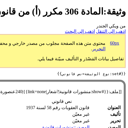
وثيقة:المادة 306 مكرر (أ) من قانون العقوبات المصري
من ويكي الجندر
اذهب إلى التنقل
اذهب إلى البحث
60px
محتوى متن هذه الصفحة مجلوب من مصدر خارجي و محفوظ طبق
التحرير
.
تفاصيل بيانات المَصْدَر و التأليف مبيّنة فيما يلي.
{{#set:نوع الوثيقة=نص قانوني}}

[[ملف:{{#show:منشورات قانونية|?شعار|link=none}}|240عنصورة|يسار]]
نص قانوني
العنوان
قانون العقوبات رقم 58 لسنة 1937
تأليف
غير معيّن
تحرير
غير معيّن
المصدر
المصدر::منشورات قانونية