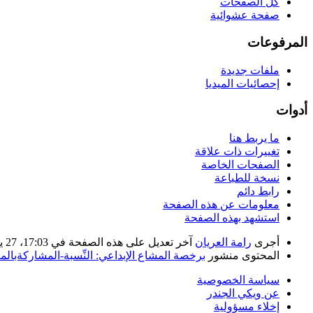
كلّ الصفحات
صفحة عشوائية
المرفوعات
ملفات جديدة
إحصائيات الميديا
أدوات
ما يربط هنا
تغييرات ذات علاقة
الصفحات الخاصة
نسخة للطباعة
رابط دائم
معلومات عن هذه الصفحة
استشهد بهذه الصفحة
أجرى
رامة العريان
آخر تعديل على هذه الصفحة في 17:03، 27 يناير 2021. بناء على عمل
المحتوى منشور
برخصة المشاع الإبداعي: النِّسبة-المشاركةبالمثل 
سياسة الخصوصية
عن ويكي الجندر
إخلاء مسؤولية