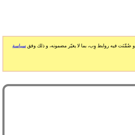
ّنَت فيه روابط وِب، بما لا يغيّر مضمونه، و ذلك وفق
سياسة