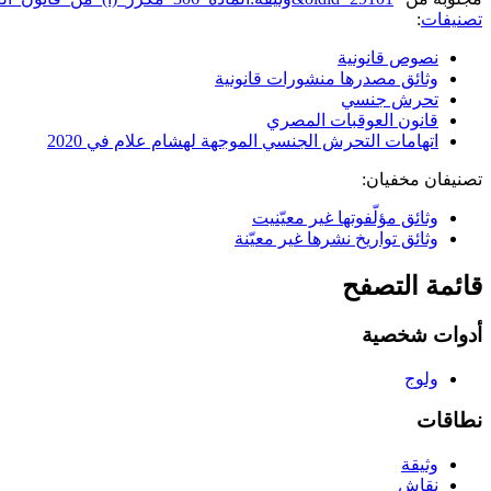
تصنيفات
:
نصوص قانونية
وثائق مصدرها منشورات قانونية
تحرش جنسي
قانون العوقبات المصري
اتهامات التحرش الجنسي الموجهة لهشام علام في 2020
تصنيفان مخفيان:
وثائق مؤلّفوتها غير معيّنيت
وثائق تواريخ نشرها غير معيّنة
قائمة التصفح
أدوات شخصية
ولوج
نطاقات
وثيقة
نقاش